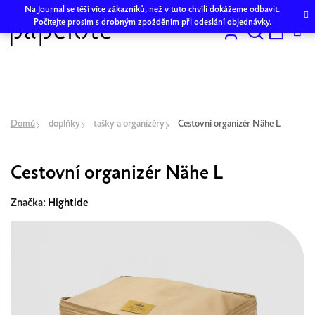
Přejít
Na Journal se těší více zákazníků, než v tuto chvíli dokážeme odbavit.
na
Počítejte prosím s drobným zpožděním při odeslání objednávky.
obsah
Hledat
NÁKU
KOŠÍK
Domů
doplňky
tašky a organizéry
Cestovní organizér Nähe L
Cestovní organizér Nähe L
Značka:
Hightide