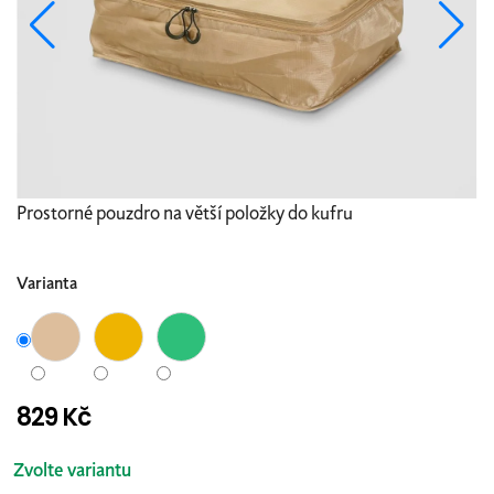
Prostorné pouzdro na větší položky do kufru
Varianta
829 Kč
Měrná
cena:
Zvolte variantu