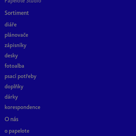
Papelote Studio
Sortiment
diáře
plánovače
zápisníky
desky
fotoalba
psací potřeby
doplňky
dárky
korespondence
O nás
o papelote