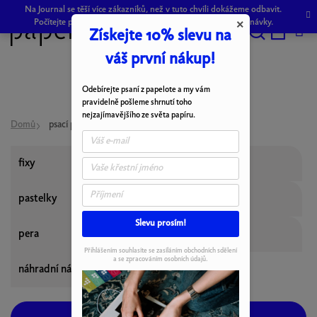
Přejít
Na Journal se těší více zákazníků, než v tuto chvíli dokážeme odbavit.
na
Počítejte prosím s drobným zpožděním při odeslání objednávky.
×
Získejte 10% slevu na
obsah
Hledat
NÁKU
váš první nákup!
KOŠÍK
Odebírejte psaní z papelote a my vám
pravidelně pošleme shrnutí toho
nejzajímavějšího ze světa papíru.
Domů
psací potřeby
fixy
tužky
pastelky
zvýrazňovače
Slevu prosím!
pera
propisky
Přihlášením souhlasíte se zasíláním obchodních sdělení
a se zpracováním osobních údajů.
náhradní náplně