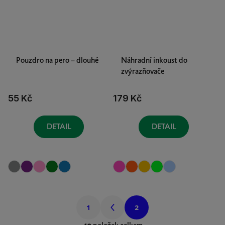
Pouzdro na pero – dlouhé
Náhradní inkoust do
zvýrazňovače
55 Kč
179 Kč
DETAIL
DETAIL
S
1
2
t
r