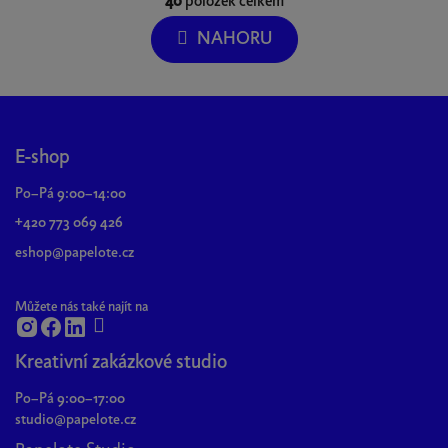
40
položek celkem
á
O
n
v
NAHORU
k
l
o
á
v
d
á
Z
a
n
á
í
c
p
E-shop
í
a
p
Po–Pá 9:00–14:00
r
t
+420 773 069 426
v
í
k
eshop@papelote.cz
y
v
Můžete nás také najít na
ý
p
Kreativní zakázkové studio
i
s
Po–Pá 9:00–17:00
u
studio@papelote.cz