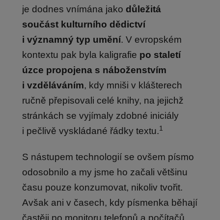
je dodnes vnímána jako
důležitá
součást kulturního dědictví
i významný typ umění
. V evropském
kontextu pak byla kaligrafie
po staletí
úzce propojena s náboženstvím
i vzděláváním
, kdy mniši v klášterech
ručně přepisovali celé knihy, na jejichž
stránkách se vyjímaly zdobné iniciály
1
i pečlivě vyskládané řádky textu.
S nástupem technologií se ovšem písmo
odosobnilo a my jsme ho začali většinu
času pouze konzumovat, nikoliv tvořit.
Avšak ani v časech, kdy písmenka běhají
častěji po monitoru telefonů a počítačů,