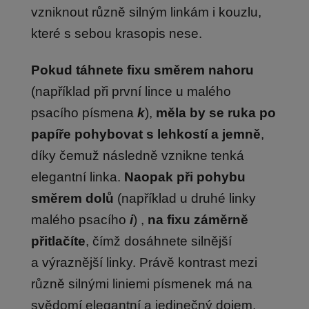
vzniknout různě silným linkám i kouzlu,
které s sebou krasopis nese.
Pokud táhnete fixu směrem nahoru
(například při první lince u malého
psacího písmena
k
),
měla
by se ruka po
papíře pohybovat s lehkostí a jemně
,
díky čemuž následně vznikne tenká
elegantní linka.
Naopak při pohybu
směrem dolů
(například u druhé linky
malého psacího
i
) ,
na fixu záměrně
přitlačíte
, čímž dosáhnete silnější
a výraznější linky. Právě kontrast mezi
různě silnými liniemi písmenek má na
svědomí elegantní a jedinečný dojem.