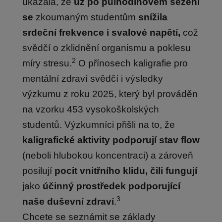
ukázala, že
už po půlhodinovém sezení
se
zkoumaným studentům
snížila
srdeční frekvence i svalové napětí,
což
svědčí o zklidnění organismu a poklesu
2
míry stresu.
O přínosech kaligrafie pro
mentální zdraví svědčí i výsledky
výzkumu z roku 2025, který byl prováděn
na vzorku 453 vysokoškolských
studentů. Výzkumníci přišli na to, že
kaligrafické aktivity podporují stav flow
(neboli hlubokou koncentraci) a zároveň
posilují
pocit vnitřního klidu, čili fungují
jako
účinný prostředek podporující
3
naše duševní zdraví
.
Chcete se seznámit se základy