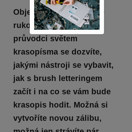
Objevte krásu vlastního
rukopisu. V našem
průvodci světem
krasopísma se dozvíte,
jakými nástroji se vybavit,
jak s brush letteringem
začít i na co se vám bude
krasopis hodit. Možná si
vytvoříte novou zálibu,
možná jen strávíte pár