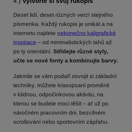
4.)
Vytvořte si svůj rukopis
Deset lidí, deset různých verzí stejného
písmenka. Každý rukopis je unikát a na
internetu najdete
nekonečno kaligrafické
inspirace
– od minimalistických tahů až
po ty orientální.
Střídejte různé styly,
učte se nové fonty a kombinujte barvy.
Jakmile se vám podaří osvojit si základní
techniky, můžete krasopsaní proměnit
v klidnou, odpočinkovou aktivitu, na
kterou se budete moci těšit – ať už po
náročném pracovním dni, bezcílném
scrollování nebo sportovním zápřahu.