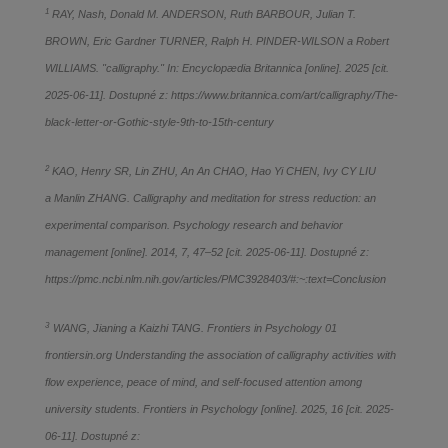
1
RAY, Nash, Donald M. ANDERSON, Ruth BARBOUR, Julian T.
BROWN, Eric Gardner TURNER, Ralph H. PINDER-WILSON a Robert
WILLIAMS. "calligraphy." In: Encyclopædia Britannica [online]. 2025 [cit.
2025-06-11]. Dostupné z: https://www.britannica.com/art/calligraphy/The-
black-letter-or-Gothic-style-9th-to-15th-century
2
KAO, Henry SR, Lin ZHU, An An CHAO, Hao Yi CHEN, Ivy CY LIU
a Manlin ZHANG. Calligraphy and meditation for stress reduction: an
experimental comparison. Psychology research and behavior
management [online]. 2014, 7, 47–52 [cit. 2025-06-11]. Dostupné z:
https://pmc.ncbi.nlm.nih.gov/articles/PMC3928403/#:~:text=Conclusion
3
WANG, Jianing a Kaizhi TANG. Frontiers in Psychology 01
frontiersin.org Understanding the association of calligraphy activities with
flow experience, peace of mind, and self-focused attention among
university students. Frontiers in Psychology [online]. 2025, 16 [cit. 2025-
06-11]. Dostupné z: