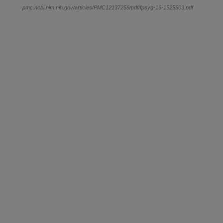
pmc.ncbi.nlm.nih.gov/articles/PMC12137259/pdf/fpsyg-16-1525503.pdf