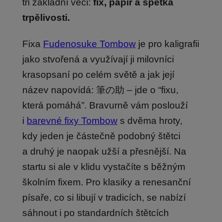
tři základní věci:
fix, papír a špetka
trpělivosti.
Fixa
Fudenosuke Tombow
je pro kaligrafii
jako stvořená a využívají ji milovníci
krasopsaní po celém světě a jak její
název napovídá: 筆の助 – jde o “fixu,
která pomáhá”. Bravurně vám poslouží
i
barevné fixy Tombow
s dvěma hroty,
kdy jeden je částečně podobný štětci
a druhý je naopak užší a přesnější. Na
startu si ale v klidu vystačíte s běžným
školním fixem. Pro klasiky a renesanční
písaře, co si libují v tradicích, se nabízí
sáhnout i po standardních štětcích