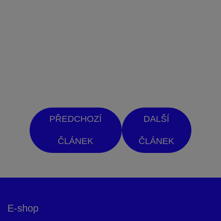
PŘEDCHOZÍ
DALŠÍ
ČLÁNEK
ČLÁNEK
Z
á
p
E-shop