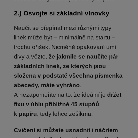
2.) Osvojte si základní
vlnovky
Naučit se přepínat mezi různými typy
linek může být – minimálně na startu –
trochu oříšek. Nicméně opakování umí
divy a vězte, že
jakmile se naučíte pár
základních linek, ze kterých jsou
složena v podstatě všechna písmenka
abecedy, máte vyhráno
.
A nezapomeňte na to, že ideální je
držet
fixu v úhlu přibližně 45 stupňů
k papíru
, tedy lehce zešikma.
Cvičení si můžete usnadnit i náčrtem