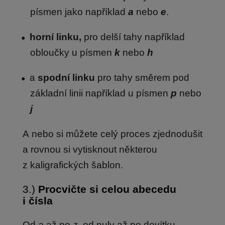
písmen jako například
a
nebo
e
.
horní linku,
pro delší tahy například
obloučky u písmen
k
nebo
h
a
spodní linku
pro tahy směrem pod
základní linii například u písmen
p
nebo
j
A nebo si můžete celý proces zjednodušit
a rovnou si vytisknout některou
z kaligrafických šablon.
3.)
Procvičte si celou abecedu
i čísla
Od
a
až po
z
,
od nuly až po devítku.