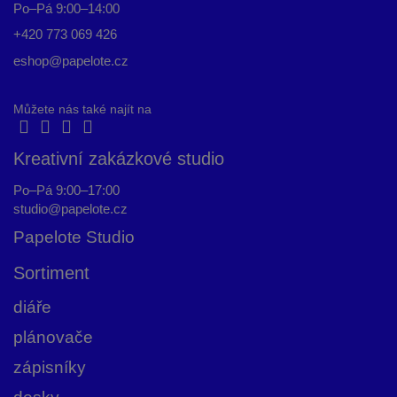
a
Po–Pá 9:00–14:00
t
+420 773 069 426
í
eshop@papelote.cz
Můžete nás také najít na
Kreativní zakázkové studio
Po–Pá 9:00–17:00
studio@papelote.cz
Papelote Studio
Sortiment
diáře
plánovače
zápisníky