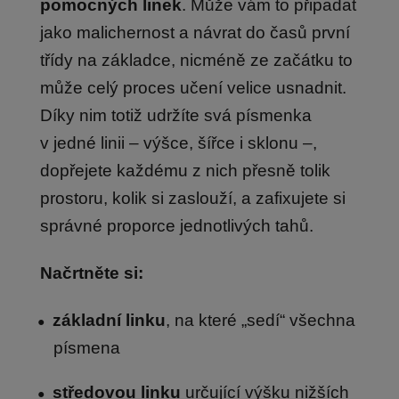
pomocných linek
. Může vám to připadat
jako malichernost a návrat do časů první
třídy na základce, nicméně ze začátku to
může celý proces učení velice usnadnit.
Díky nim totiž udržíte svá písmenka
v jedné linii – výšce, šířce i sklonu –,
dopřejete každému z nich přesně tolik
prostoru, kolik si zaslouží, a zafixujete si
správné proporce jednotlivých tahů.
Načrtněte si:
základní linku
, na které „sedí“ všechna
písmena
středovou linku
určující výšku nižších