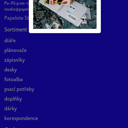
Po–Pá 9:00–17:00
studio@papelote.cz
Papelote Studio
Sortiment
diáře
plánovače
zápisníky
desky
fotoalba
psací potřeby
doplňky
dárky
korespondence