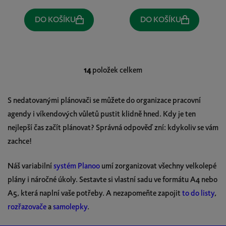
DO KOŠÍKU
DO KOŠÍKU
14
položek celkem
O
v
l
S nedatovanými plánovači se můžete do organizace pracovní
á
agendy i víkendových vůletů pustit klidně hned. Kdy je ten
d
nejlepší čas začít plánovat? Správná odpověď zní: kdykoliv se vám
a
c
zachce!
í
p
Náš variabilní
systém Planoo
umí zorganizovat všechny velkolepé
r
plány i náročné úkoly. Sestavte si vlastní sadu ve formátu A4 nebo
v
A5, která naplní vaše potřeby. A nezapomeňte zapojit
to do listy
,
k
rozřazovače
a
samolepky
.
y
v