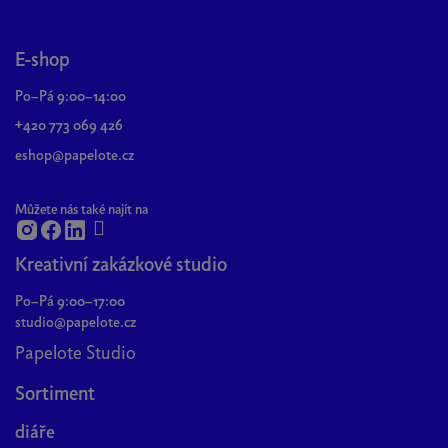
Z
ý
p
á
i
p
E-shop
s
a
u
Po–Pá 9:00–14:00
t
+420 773 069 426
í
eshop@papelote.cz
Můžete nás také najít na
Kreativní zakázkové studio
Po–Pá 9:00–17:00
studio@papelote.cz
Papelote Studio
Sortiment
diáře