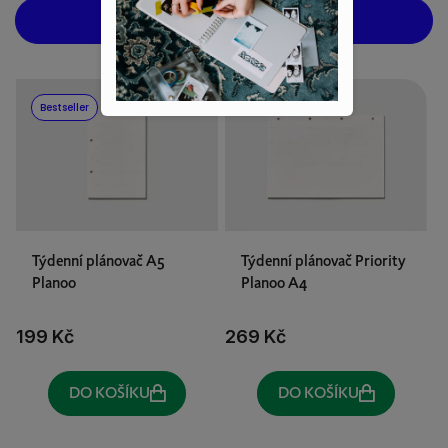
OTEVŘÍT FILTR
V
Bestseller
ý
p
i
s
p
r
Týdenní plánovač A5
Týdenní plánovač Priority
o
Planoo
Planoo A4
d
u
199 Kč
269 Kč
k
t
DO KOŠÍKU
DO KOŠÍKU
ů