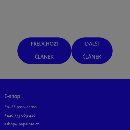
PŘEDCHOZÍ
DALŠÍ
ČLÁNEK
ČLÁNEK
Z
á
p
E-shop
a
Po–Pá 9:00–14:00
t
+420 773 069 426
í
eshop@papelote.cz