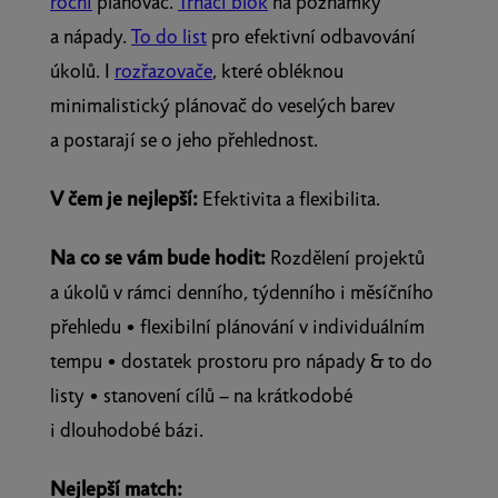
roční
plánovač.
Trhací blok
na poznámky
a nápady.
To do list
pro efektivní odbavování
úkolů. I
rozřazovače
, které obléknou
minimalistický plánovač do veselých barev
a postarají se o jeho přehlednost.
V čem je nejlepší:
Efektivita a flexibilita.
Na co se vám bude hodit:
Rozdělení projektů
a úkolů v rámci denního, týdenního i měsíčního
přehledu • flexibilní plánování v individuálním
tempu • dostatek prostoru pro nápady & to do
listy • stanovení cílů – na krátkodobé
i dlouhodobé bázi.
Nejlepší match: