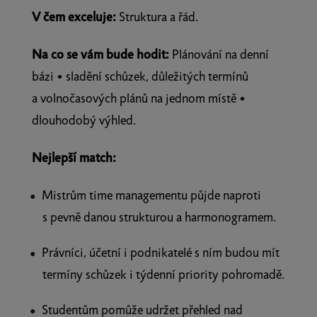
V čem exceluje:
Struktura a řád.
Na co se vám bude hodit:
Plánování na denní
bázi • sladění schůzek, důležitých termínů
a volnočasových plánů na jednom místě •
dlouhodobý výhled.
Nejlepší match:
Mistrům time managementu půjde naproti
s pevně danou strukturou a harmonogramem.
Právníci, účetní i podnikatelé s ním budou mít
termíny schůzek i týdenní priority pohromadě.
Studentům pomůže udržet přehled nad