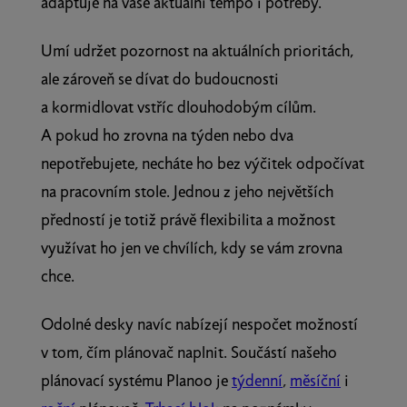
adaptuje na vaše aktuální tempo i potřeby.
Umí udržet pozornost na aktuálních prioritách,
ale zároveň se dívat do budoucnosti
a kormidlovat vstříc dlouhodobým cílům.
A pokud ho zrovna na týden nebo dva
nepotřebujete, necháte ho bez výčitek odpočívat
na pracovním stole. Jednou z jeho největších
předností je totiž právě flexibilita a možnost
využívat ho jen ve chvílích, kdy se vám zrovna
chce.
Odolné desky navíc nabízejí nespočet možností
v tom, čím plánovač naplnit. Součástí našeho
plánovací systému Planoo je
týdenní
,
měsíční
i