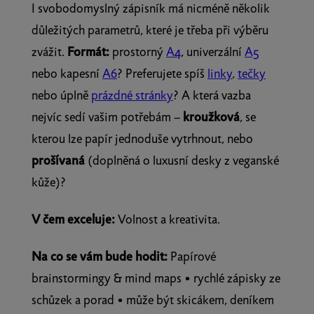
I svobodomyslný zápisník má nicméně několik
důležitých parametrů, které je třeba při výběru
zvážit.
Formát:
prostorný
A4
, univerzální
A5
nebo kapesní
A6
? Preferujete spíš
linky
,
tečky
nebo úplně
prázdné stránky
? A která vazba
nejvíc sedí vašim potřebám –
kroužková
, se
kterou lze papír jednoduše vytrhnout, nebo
prošívaná
(doplněná o luxusní desky z veganské
kůže)?
V čem exceluje:
Volnost a kreativita.
Na co se vám bude hodit:
Papírové
brainstormingy & mind maps • rychlé zápisky ze
schůzek a porad • může být skicákem, deníkem