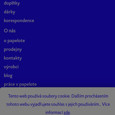
doplňky
dárky
korespondence
O nás
o papelote
prodejny
kontakty
výrobci
blog
práce v papelote
Papelote Studio
Tento web používá soubory cookie. Dalším procházením
tohoto webu vyjadřujete souhlas s jejich používáním.. Více
informací
zde
.
Vytvořil Shoptet Premium