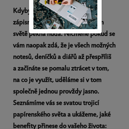
Kdyby existoval jen jeden druh
zápisníku, byla by v papírenském
světě pěkná nuda. Nicméně pokud se
vám naopak zdá, že je všech možných
notesů, deníčků a diářů až přespříliš
a začínáte se pomalu ztrácet v tom,
na co je využít, uděláme si v tom
společně jednou provždy jasno.
Seznámíme vás se svatou trojicí
papírenského světa a ukážeme, jaké
benefity přinese do vašeho života: