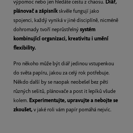
výpomoc nebo jen hledáte cestu z chaosu.
Diář,
plánovač a zápisník
skvěle fungují jako
spojenci, každý vyniká v jiné disciplíně, nicméně
dohromady tvoří neprůstřelný
systém
kombinující organizaci, kreativitu i umění
flexibility.
Pro někoho může být diář jedinou vstupenkou
do světa papíru, jakou za celý rok potřebuje.
Někdo další by se naopak neobešel bez pěti
různých sešitů, plánovače a post it lepíků všude
kolem.
Experimentujte, upravujte a nebojte se
zkoušet,
v jaké roli vám papír pomáhá nejvíc.