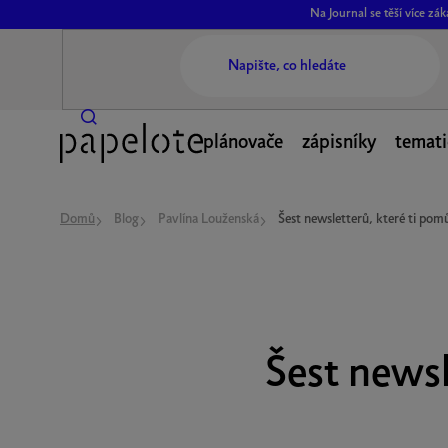
Přejít
Na Journal se těší více z
na
obsah
plánovače
zápisníky
temati
Domů
Blog
Pavlína Louženská
Šest newsletterů, které ti pom
Šest newsl