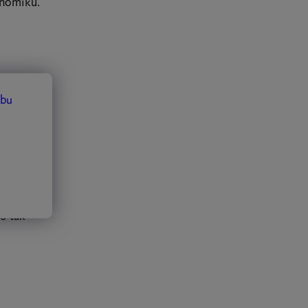
onomiku.
ikdo
ebu
llovat
to tak