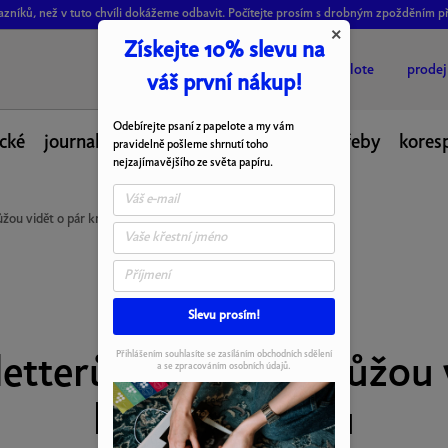
ákazníků, než v tuto chvíli dokážeme odbavit. Počítejte prosím s drobným zpožděním p
×
Získejte 10% slevu na
o papelote
prode
váš první nákup!
Odebírejte psaní z papelote a my vám
cké
journal
desky
fotoalba
psací potřeby
kores
pravidelně pošleme shrnutí toho
nejzajímavějšího ze světa papíru.
ůžou vidět o pár kroků dopředu
Slevu prosím!
22.10.2025
Přihlášením souhlasíte se zasíláním obchodních sdělení
etterů, které ti pomůžou 
a se zpracováním osobních údajů.
kroků dopředu