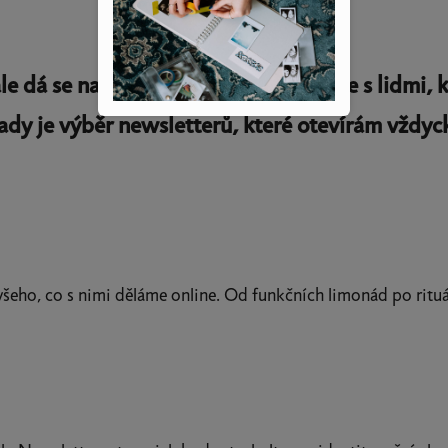
á se na ni připravit. A nejlíp to jde s lidmi, kt
dy je výběr newsletterů, které otevírám vždyc
a všeho, co s nimi děláme online. Od funkčních limonád po ritu