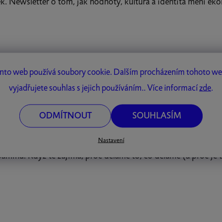
k. Newsletter o tom, jak hodnoty, kultura a identita mění ek
urní posuny, digitální chování i mikrotrendy, kterých si ještě n
nto web používá soubory cookie. Dalším procházením tohoto w
icia si teď sice dává s miminkem pauzu, ale stojí za to proscro
vyjadřujete souhlas s jejich používáním.. Více informací
zde
.
ODMÍTNOUT
SOUHLASÍM
nd
Nastavení
paminu. Když tě zajímá, proč děláme to, co děláme (a proč je 