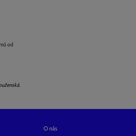
týmů od
ouženská.
O nás