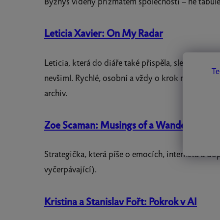
Byznys viděný prizmatem společnosti – ne tabule
Leticia Xavier: On My Radar
Leticia, která do diáře také přispěla, sleduje kult
Te
nevšiml. Rychlé, osobní a vždy o krok napřed. Let
archiv.
Zoe Scaman: Musings of a Wandering Mi
Strategička, která píše o emocích, internetu a do
vyčerpávající).
Kristina a Stanislav Fořt: Pokrok v AI