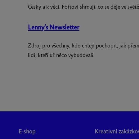
Česky a k věci. Fořtovi shrnují, co se děje ve sv
Lenny’s Newsletter
Zdroj pro všechny, kdo chtějí pochopit, jak přem
lidí, kteří už něco vybudovali.
Z
á
E-shop
Kreativní zakázko
p