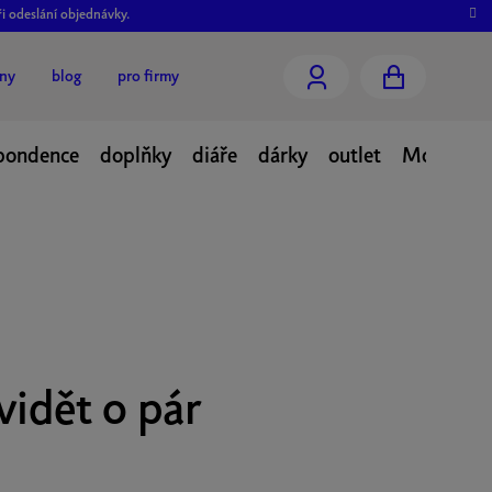
ři odeslání objednávky.
jny
blog
pro firmy
NÁKUPNÍ
KOŠÍK
pondence
doplňky
diáře
dárky
outlet
Moje obj
vidět o pár