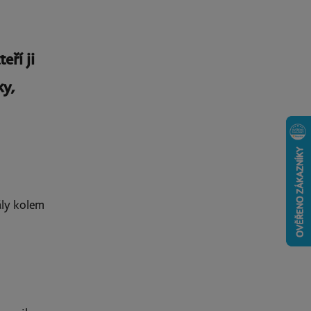
eří ji
ky,
ály kolem