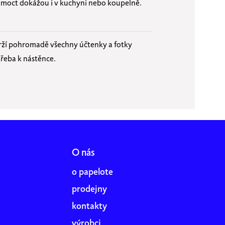
omoct dokážou i v kuchyni nebo koupelně.
rží pohromadě všechny účtenky a fotky
třeba k nástěnce.
O nás
o papelote
prodejny
kontakty
výrobci