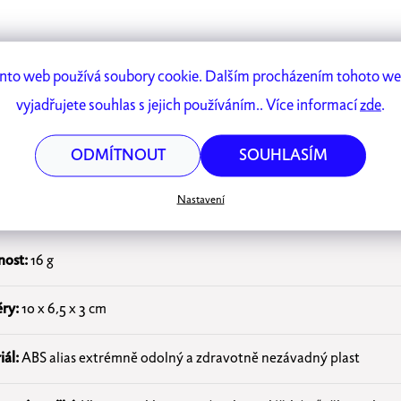
nto web používá soubory cookie. Dalším procházením tohoto w
vyjadřujete souhlas s jejich používáním.. Více informací
zde
.
ODMÍTNOUT
SOUHLASÍM
ecifikace
Nastavení
ost:
16 g
ry:
10 x 6,5 x 3 cm
iál:
ABS alias extrémně odolný a zdravotně nezávadný plast