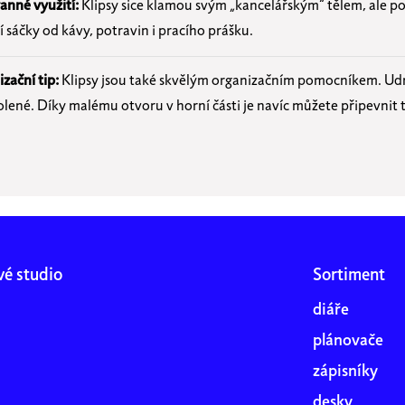
anné využití:
Klipsy sice klamou svým „kancelářským“ tělem, ale p
 sáčky od kávy, potravin i pracího prášku.
zační tip:
Klipsy jsou také skvělým organizačním pomocníkem. Ud
olené. Díky malému otvoru v horní části je navíc můžete připevnit 
vé studio
Sortiment
diáře
plánovače
zápisníky
desky