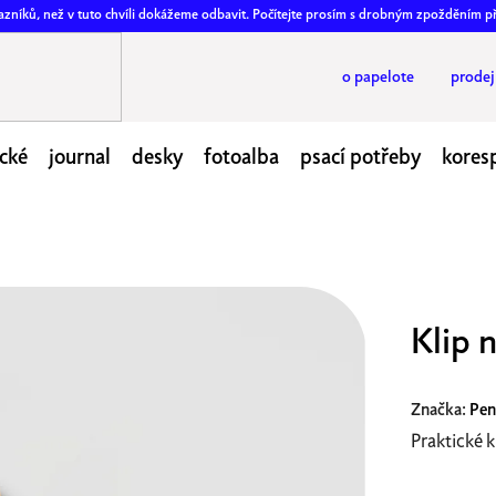
ákazníků, než v tuto chvíli dokážeme odbavit. Počítejte prosím s drobným zpožděním p
o papelote
prode
cké
journal
desky
fotoalba
psací potřeby
kores
Klip 
Značka:
Pen
Praktické k