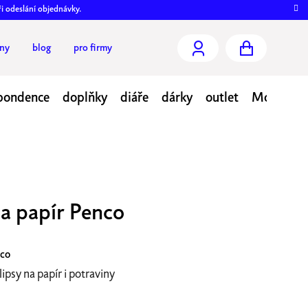
ři odeslání objednávky.
jny
blog
pro firmy
NÁKUPNÍ
KOŠÍK
pondence
doplňky
diáře
dárky
outlet
Moje obj
na papír Penco
co
lipsy na papír i potraviny