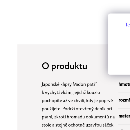
Te
O produktu
Sp
Japonské klipsy Midori patří
hmotn
k vychytávkám, jejichž kouzlo
rozmě
pochopíte až ve chvíli, kdy je poprvé
použijete. Podrží otevřený deník při
mater
psaní, zkrotí hromadu dokumentů na
stole a stejně ochotně uzavřou sáček