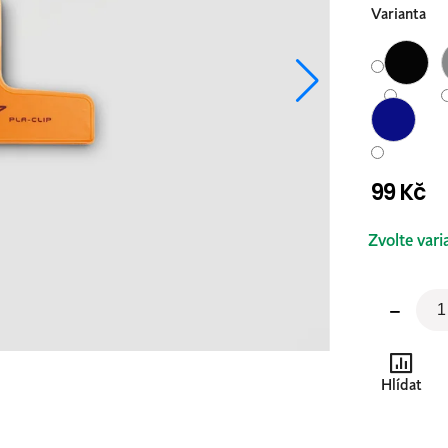
Varianta
99 Kč
Měrná
Zvolte vari
cena:
Hlídat