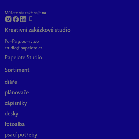
v
k
Můžete nás také najít na
y
v
Kreativní zakázkové studio
ý
p
Po–Pá 9:00–17:00
i
studio@papelote.cz
s
Papelote Studio
u
Sortiment
diáře
plánovače
zápisníky
desky
fotoalba
psací potřeby