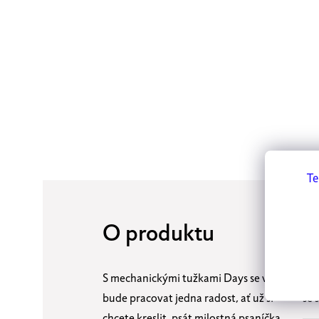
Te
O produktu
S
S mechanickými tužkami Days se vám
Zaj
bude pracovat jedna radost, ať už si
se 
chcete kreslit, psát milostná psaníčka