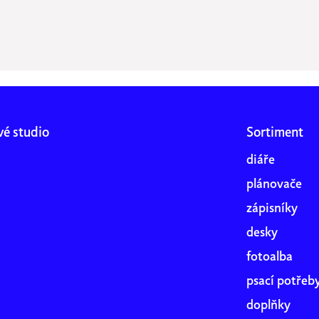
vé studio
Sortiment
diáře
plánovače
zápisníky
desky
fotoalba
psací potřeb
doplňky