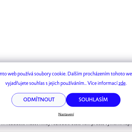
nto web používá soubory cookie. Dalším procházením tohoto w
vyjadřujete souhlas s jejich používáním.. Více informací
zde
.
pecifikace
ODMÍTNOUT
SOUHLASÍM
Nastavení
ímavost:
Days má dřevěné tělo, vypadá jako běžná tužka, ale skrý
s ní nebudete muset nikdy rozloučit. Stačí vám prostě vyměnit nápl