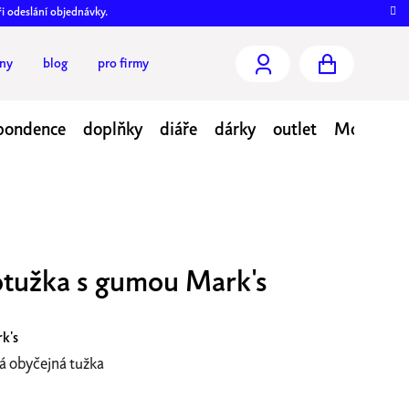
ři odeslání objednávky.
jny
blog
pro firmy
NÁKUPNÍ
KOŠÍK
pondence
doplňky
diáře
dárky
outlet
Moje obj
tužka s gumou Mark's
k's
 obyčejná tužka