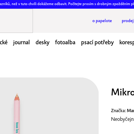
ákazníků, než v tuto chvíli dokážeme odbavit. Počítejte prosím s drobným zpožděním p
o papelote
prode
cké
journal
desky
fotoalba
psací potřeby
kores
Mikro
Značka:
Mar
Neobyčejná