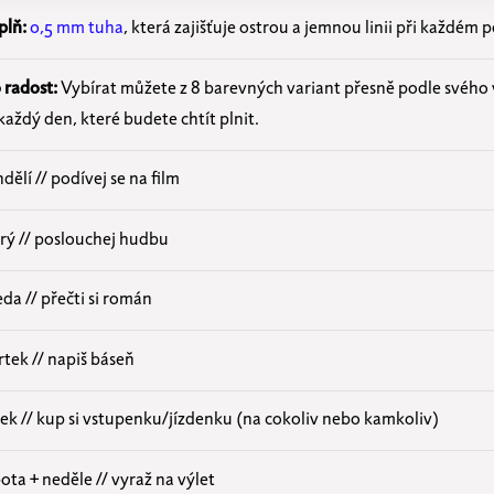
plň:
0,5 mm tuha
, která zajišťuje ostrou a jemnou linii při každém p
 radost:
Vybírat můžete z 8 barevných variant přesně podle svého
každý den, které budete chtít plnit.
dělí // podívej se na film
rý // poslouchej hudbu
eda // přečti si román
rtek // napiš báseň
ek // kup si vstupenku/jízdenku (na cokoliv nebo kamkoliv)
ota + neděle // vyraž na výlet