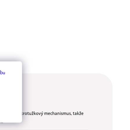
ebu
vá se v ní mikrotužkový mechanismus, takže
ň.