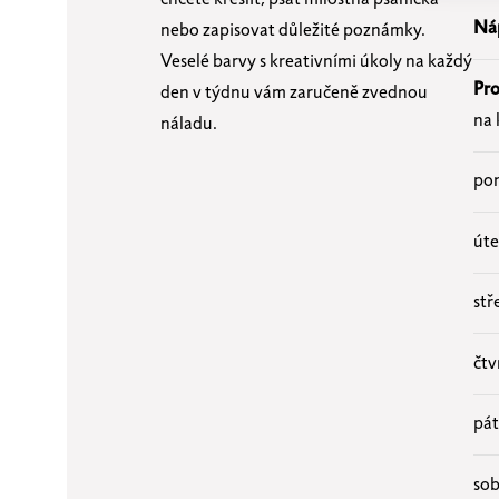
Ná
nebo zapisovat důležité poznámky.
Veselé barvy s kreativními úkoly na každý
Pro
den v týdnu vám zaručeně zvednou
na 
náladu.
pon
úte
stř
čtv
pát
sob