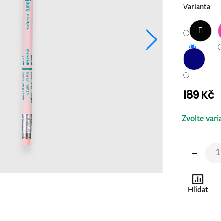
Varianta
189 Kč
Měrná
Zvolte vari
cena:
Hlídat