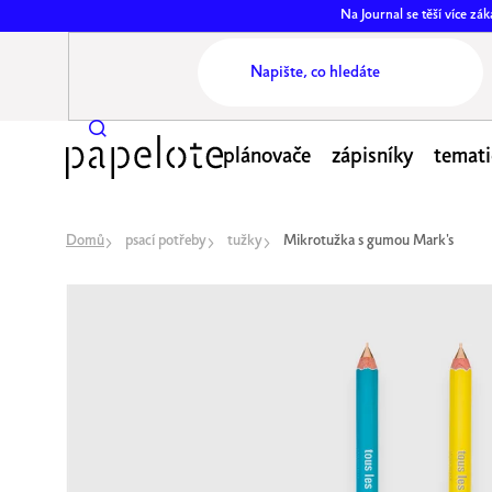
Přejít
Na Journal se těší více z
na
obsah
plánovače
zápisníky
temati
Domů
psací potřeby
tužky
Mikrotužka s gumou Mark's