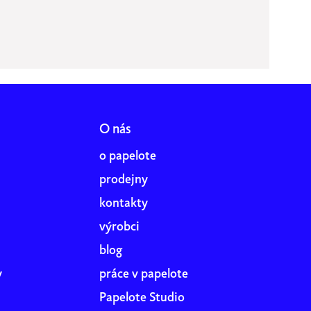
O nás
o papelote
prodejny
kontakty
výrobci
blog
y
práce v papelote
Papelote Studio