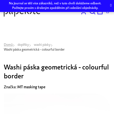
Přejít
Na Journal se těší více zákazníků, než v tuto chvíli dokážeme odbavit.
na
Počítejte prosím s drobným zpožděním při odeslání objednávky.
obsah
Hledat
NÁKU
KOŠÍK
Domů
doplňky
washi pásky
Washi páska geometrická - colourful border
Washi páska geometrická - colourful
border
Značka:
MT masking tape