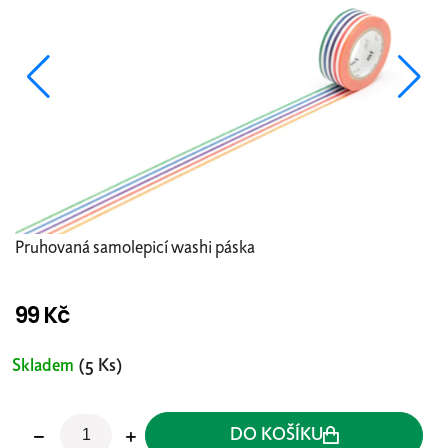
Pruhovaná samolepicí washi páska
99 Kč
Měrná
cena:
Skladem
(5 Ks)
DO KOŠÍKU