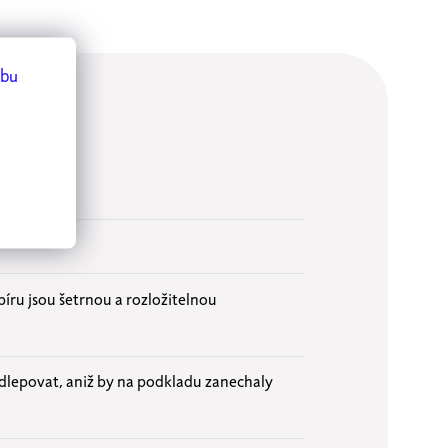
ebu
íru jsou šetrnou a rozložitelnou
ě odlepovat, aniž by na podkladu zanechaly