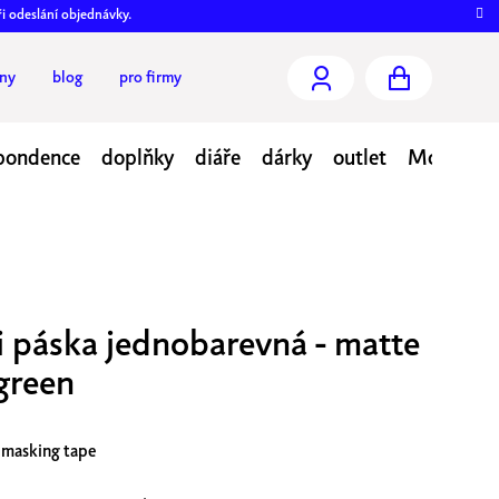
ři odeslání objednávky.
jny
blog
pro firmy
NÁKUPNÍ
KOŠÍK
pondence
doplňky
diáře
dárky
outlet
Moje obj
 páska jednobarevná - matte
 green
masking tape