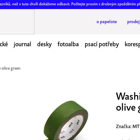
ákazníků, než v tuto chvíli dokážeme odbavit. Počítejte prosím s drobným zpožděním p
o papelote
prode
cké
journal
desky
fotoalba
psací potřeby
kores
 olive green
Washi
olive
Značka:
MT 