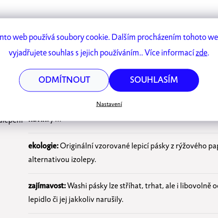
nto web používá soubory cookie. Dalším procházením tohoto w
vyjadřujete souhlas s jejich používáním.. Více informací
zde
.
Specifikace
ODMÍTNOUT
SOUHLASÍM
šíře:
15 mm
Nastavení
g tape
návin:
7 m
dlepení
ekologie:
Originální vzorované lepicí pásky z rýžového pap
alternativou izolepy.
zajímavost:
Washi pásky lze stříhat, trhat, ale i libovoln
lepidlo či jej jakkoliv narušily.