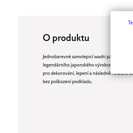
Te
O produktu
Jednobarevné samolepicí washi pásky od
legendárního japonského výrobce mt maskin
pro dekorování, lepení a následně i snadné o
bez poškození podkladu.