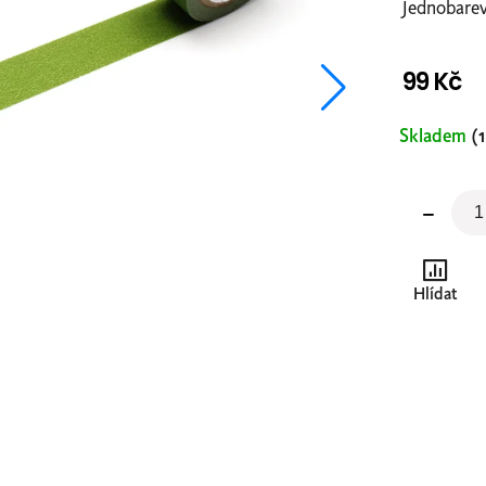
Jednobarev
99 Kč
Měrná
Skladem
(1
cena:
Hlídat