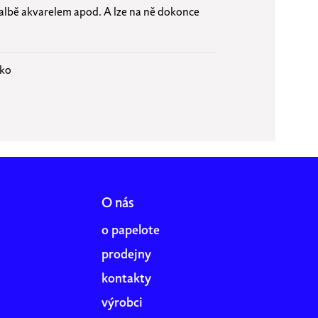
malbě akvarelem apod. A lze na ně dokonce
sko
O nás
o papelote
prodejny
kontakty
výrobci