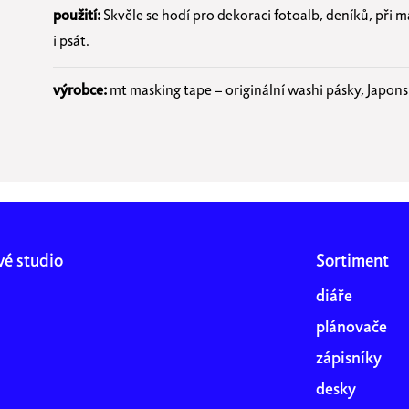
použití:
Skvěle se hodí pro dekoraci fotoalb, deníků, při 
i psát.
výrobce:
mt masking tape – originální washi pásky, Japon
vé studio
Sortiment
diáře
plánovače
zápisníky
desky