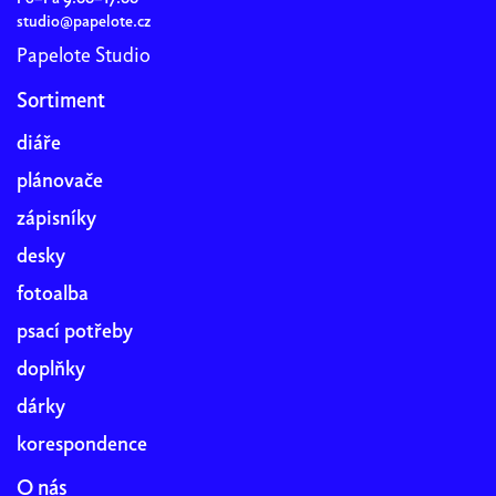
studio@papelote.cz
Papelote Studio
Sortiment
diáře
plánovače
zápisníky
desky
fotoalba
psací potřeby
doplňky
dárky
korespondence
O nás