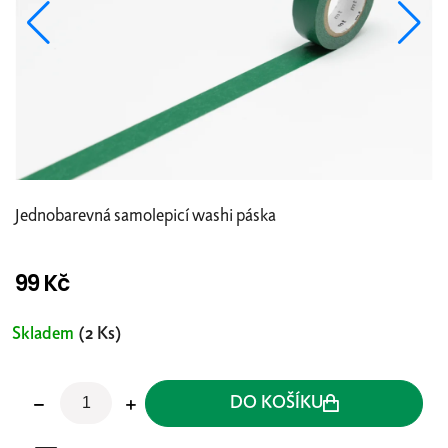
Jednobarevná samolepicí washi páska
99 Kč
Měrná
cena:
Skladem
(2 Ks)
DO KOŠÍKU