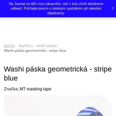
Přejít
Na Journal se těší více zákazníků, než v tuto chvíli dokážeme
na
odbavit. Počítejte prosím s drobným zpožděním při odeslání
objednávky.
obsah
NÁKU
Hledat
KOŠÍK
Domů
doplňky
washi pásky
Washi páska geometrická - stripe blue
Washi páska geometrická - stripe
blue
Značka:
MT masking tape