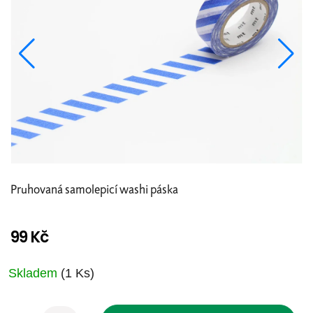
Pruhovaná samolepicí washi páska
99 Kč
Měrná
cena:
Skladem
(1 Ks)