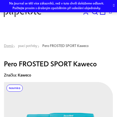
Přejít
Na Journal se těší více zákazníků, než v tuto chvíli dokážeme odbavit.
na
Počítejte prosím s drobným zpožděním při odeslání objednávky.
obsah
Hledat
NÁKU
KOŠÍK
Domů
psací potřeby
Pero FROSTED SPORT Kaweco
Pero FROSTED SPORT Kaweco
Značka:
Kaweco
Novinka