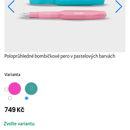
Poloprůhledné bombičkové pero v pastelových barvách
Varianta
749 Kč
Měrná
cena:
Zvolte variantu