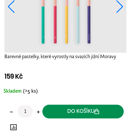
Barevné pastelky, které vyrostly na svazích jižní Moravy
159 Kč
Měrná
cena:
Skladem
(>5 ks)
DO KOŠÍKU