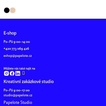
Z
á
p
E-shop
a
Po–Pá 9:00–14:00
t
+420 773 069 426
í
eshop@papelote.cz
Můžete nás také najít na
Kreativní zakázkové studio
Po–Pá 9:00–17:00
studio@papelote.cz
Papelote Studio