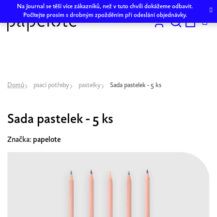
Přejít
Na Journal se těší více zákazníků, než v tuto chvíli dokážeme odbavit.
na
Počítejte prosím s drobným zpožděním při odeslání objednávky.
obsah
Hledat
NÁKU
KOŠÍK
Domů
psací potřeby
pastelky
Sada pastelek - 5 ks
Sada pastelek - 5 ks
Značka:
papelote