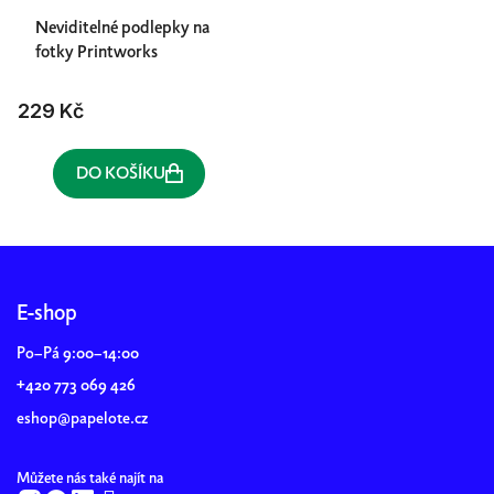
Neviditelné podlepky na
fotky Printworks
229 Kč
DO KOŠÍKU
Z
á
p
E-shop
a
Po–Pá 9:00–14:00
t
+420 773 069 426
í
eshop@papelote.cz
Můžete nás také najít na