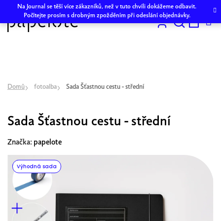
Přejít
Na Journal se těší více zákazníků, než v tuto chvíli dokážeme odbavit.
na
Počítejte prosím s drobným zpožděním při odeslání objednávky.
obsah
Hledat
NÁKU
KOŠÍK
Domů
fotoalba
Sada Šťastnou cestu - střední
Sada Šťastnou cestu - střední
Značka:
papelote
Výhodná sada