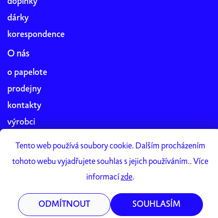
doplňky
dárky
korespondence
O nás
o papelote
prodejny
kontakty
výrobci
blog
Tento web používá soubory cookie. Dalším procházením
práce v papelote
tohoto webu vyjadřujete souhlas s jejich používáním.. Více
Papelote Studio
informací
zde
.
ODMÍTNOUT
SOUHLASÍM
Vytvořil Shoptet Premium