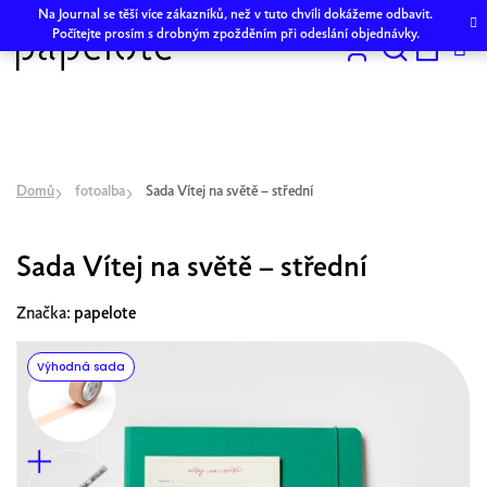
Přejít
Na Journal se těší více zákazníků, než v tuto chvíli dokážeme odbavit.
na
Počítejte prosím s drobným zpožděním při odeslání objednávky.
obsah
Hledat
NÁKU
KOŠÍK
Domů
fotoalba
Sada Vítej na světě – střední
Sada Vítej na světě – střední
Značka:
papelote
Výhodná sada