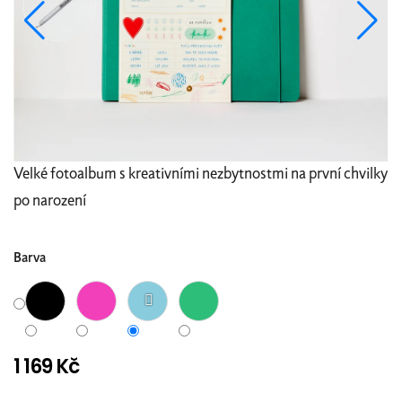
Velké fotoalbum s kreativními nezbytnostmi na první chvilky
po narození
Barva
1 169 Kč
Měrná
cena: