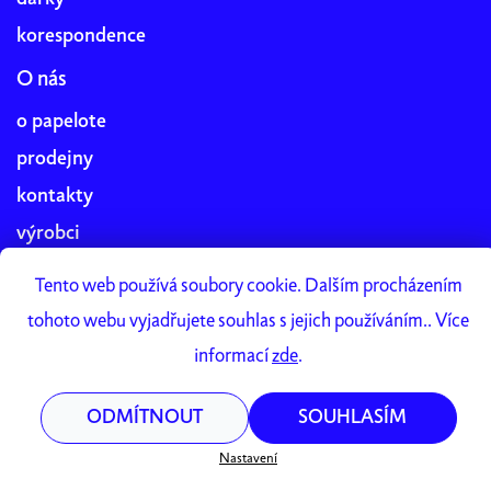
korespondence
O nás
o papelote
prodejny
kontakty
výrobci
blog
Tento web používá soubory cookie. Dalším procházením
práce v papelote
tohoto webu vyjadřujete souhlas s jejich používáním.. Více
Papelote Studio
informací
zde
.
ODMÍTNOUT
SOUHLASÍM
Vytvořil Shoptet Premium
Copyright 2026
papelote
. Všechna práva vyhrazena.
Nastavení