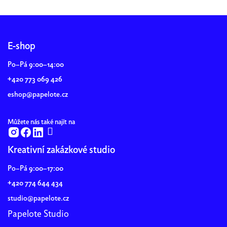
Z
á
p
E-shop
a
Po–Pá 9:00–14:00
t
+420 773 069 426
í
eshop@papelote.cz
Můžete nás také najít na
Kreativní zakázkové studio
Po–Pá 9:00–17:00
+420 774 644 434
studio@papelote.cz
Papelote Studio