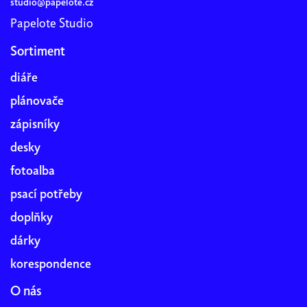
studio@papelote.cz
Papelote Studio
Sortiment
diáře
plánovače
zápisníky
desky
fotoalba
psací potřeby
doplňky
dárky
korespondence
O nás