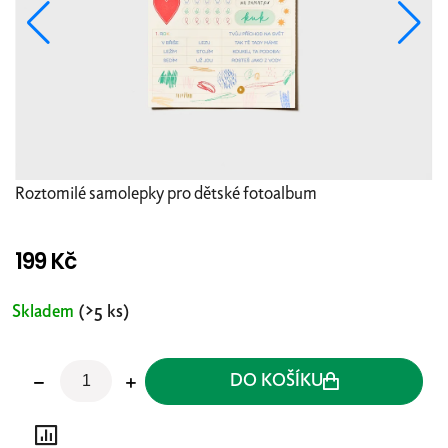
Roztomilé samolepky pro dětské fotoalbum
199 Kč
Měrná
cena:
Skladem
(>5 ks)
DO KOŠÍKU