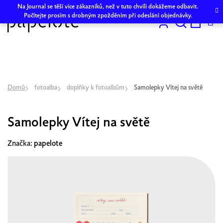
Přejít
Na Journal se těší více zákazníků, než v tuto chvíli dokážeme odbavit.
na
Počítejte prosím s drobným zpožděním při odeslání objednávky.
obsah
Hledat
NÁKU
KOŠÍK
Domů
fotoalba
doplňky k fotoalbům
Samolepky Vítej na světě
Samolepky Vítej na světě
Značka:
papelote