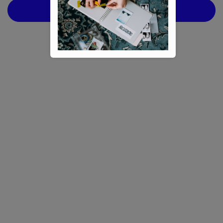
ZAVŘÍT FILTR
Cena
79
Kč
169
Kč
Barva
Na skladě
3
černá
0
hnědá
0
Formát
Akce
0