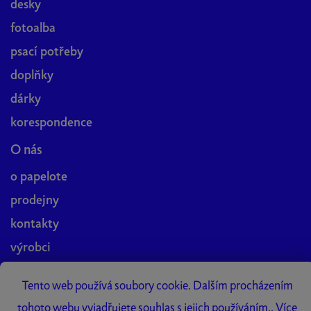
desky
fotoalba
psací potřeby
doplňky
dárky
korespondence
O nás
o papelote
prodejny
kontakty
výrobci
blog
Tento web používá soubory cookie. Dalším procházením
práce v papelote
tohoto webu vyjadřujete souhlas s jejich používáním.. Více