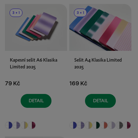
V
ý
3 + 1
3 + 1
p
i
s
p
r
o
Kapesní sešit A6 Klasika
Sešit A4 Klasika Limited
Limited 2025
2025
d
u
79 Kč
169 Kč
k
t
ů
DETAIL
DETAIL