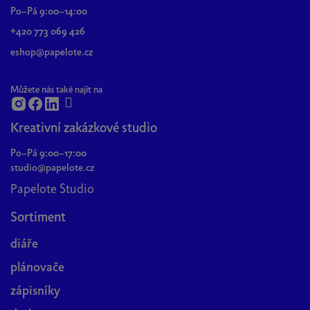
a
Po–Pá 9:00–14:00
t
+420 773 069 426
í
eshop@papelote.cz
Můžete nás také najít na
Kreativní zakázkové studio
Po–Pá 9:00–17:00
studio@papelote.cz
Papelote Studio
Sortiment
diáře
plánovače
zápisníky