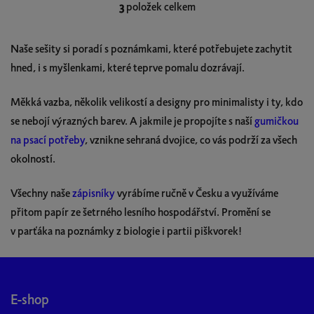
3
položek celkem
O
v
l
Naše sešity si poradí s poznámkami, které potřebujete zachytit
á
hned, i s myšlenkami, které teprve pomalu dozrávají.
d
a
Měkká vazba, několik velikostí a designy pro minimalisty i ty, kdo
c
í
se nebojí výrazných barev. A jakmile je propojíte s naší
gumičkou
p
na psací potřeby
, vznikne sehraná dvojice, co vás podrží za všech
r
okolností.
v
k
Všechny naše
zápisníky
vyrábíme ručně v Česku a využíváme
y
přitom papír ze šetrného lesního hospodářství. Promění se
v
ý
v parťáka na poznámky z biologie i partii piškvorek!
p
i
Z
s
á
u
p
E-shop