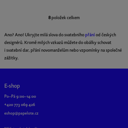
8
položek celkem
O
v
l
Ano? Ano! Ukryjte milá slova do svatebního
přání
od českých
á
designérů. Kromě milých vzkazů můžete do obálky schovat
d
i svatební dar, přání novomanželům nebo vzpomínky na společné
a
c
zážitky.
í
p
Z
r
á
v
p
E-shop
k
a
y
Po–Pá 9:00–14:00
t
v
+420 773 069 426
í
ý
eshop@papelote.cz
p
i
s