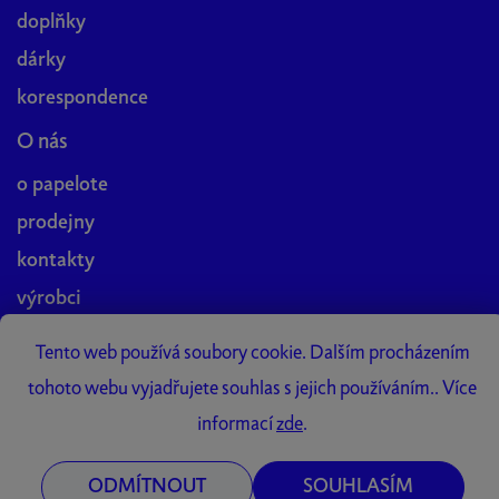
doplňky
dárky
korespondence
O nás
o papelote
prodejny
kontakty
výrobci
blog
Tento web používá soubory cookie. Dalším procházením
práce v papelote
tohoto webu vyjadřujete souhlas s jejich používáním.. Více
Papelote Studio
informací
zde
.
ODMÍTNOUT
SOUHLASÍM