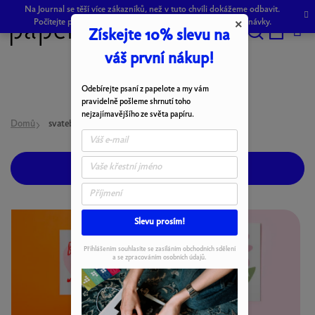
Přejít
Na Journal se těší více zákazníků, než v tuto chvíli dokážeme odbavit.
na
Počítejte prosím s drobným zpožděním při odeslání objednávky.
×
Získejte 10% slevu na
obsah
Hledat
NÁKU
váš první nákup!
KOŠÍK
Odebírejte psaní z papelote a my vám
pravidelně pošleme shrnutí toho
nejzajímavějšího ze světa papíru.
Domů
svatební přání
OTEVŘÍT FILTR
V
Slevu prosím!
ý
p
Přihlášením souhlasíte se zasíláním obchodních sdělení
a se zpracováním osobních údajů.
i
s
p