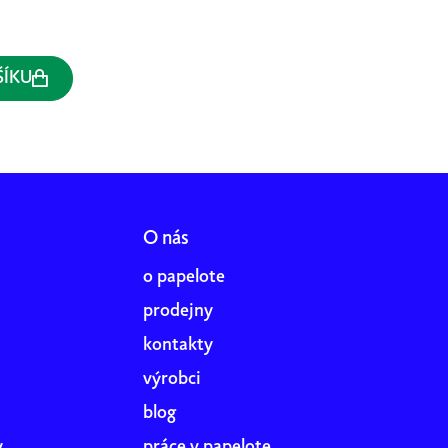
ŠÍKU
O nás
o papelote
prodejny
kontakty
výrobci
blog
y
práce v papelote