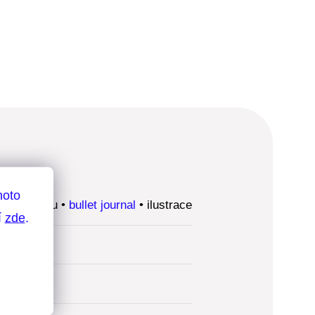
hoto
áře i deníku •
bullet journal
• ilustrace
í
zde
.