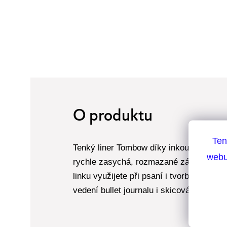
O produktu
Ten
Tenký liner Tombow díky inkoustu na vod
webu
rychle zasychá, rozmazané zápisky tedy
linku využijete při psaní i tvorbě propra
vedení bullet journalu i skicování.