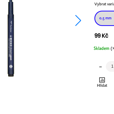
Vybrat vari
99 Kč
Měrná
Skladem
(
cena:
Hlídat