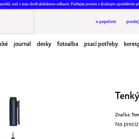
ákazníků, než v tuto chvíli dokážeme odbavit. Počítejte prosím s drobným zpožděním p
o papelote
prode
cké
journal
desky
fotoalba
psací potřeby
kores
Tenk
Značka:
To
Na preciz