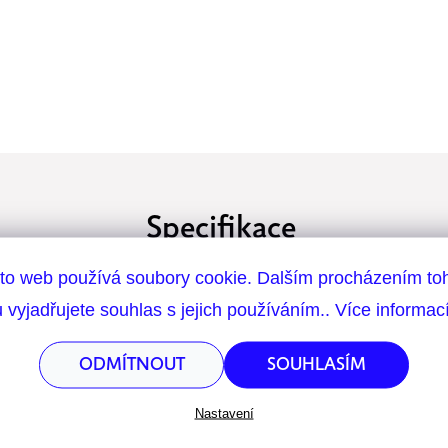
Specifikace
to web používá soubory cookie. Dalším procházením to
ní bázi velmi
skicování • kreslení • do di
na co se hodí:
 vyjadřujete souhlas s jejich používáním.. Více informac
 nehrozí! Tenkou
černá, na vodní bázi
covaných kreseb, při
barva:
ODMÍTNOUT
SOUHLASÍM
0,1 / 0,3 / 0,5 mm
šíře hrotu:
Nastavení