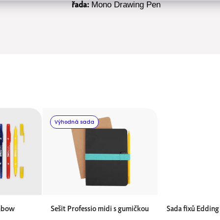
Mono Drawing Pen
řada:
Výhodná sada
mbow
Sešit Professio midi s gumičkou
Sada fixů Edding