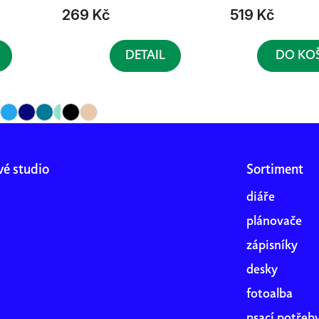
269 Kč
519 Kč
DETAIL
DO KO
vé studio
Sortiment
diáře
plánovače
zápisníky
desky
fotoalba
psací potřeb