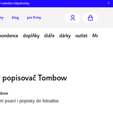
ři odeslání objednávky.
jny
blog
pro firmy
NÁKUPNÍ
pondence
doplňky
diáře
dárky
outlet
Moje obj
KOŠÍK
ý popisovač Tombow
mbow
ní psaní i popisky do fotoalba