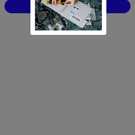
ZAVŘÍT FILTR
Cena
269
Kč
279
Kč
Formát
Na skladě
3
A5
2
Lineatura
Akce
0
A4
3