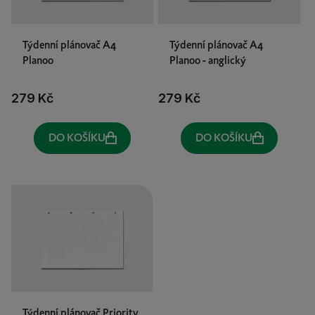
p
r
o
Týdenní plánovač A4
Týdenní plánovač A4
Planoo
Planoo - anglický
d
u
279 Kč
279 Kč
k
t
ů
DO KOŠÍKU
DO KOŠÍKU
Týdenní plánovač Priority