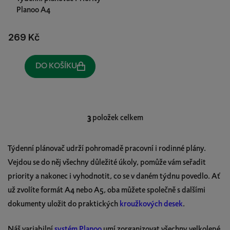
Planoo A4
269 Kč
DO KOŠÍKU
3
položek celkem
O
v
l
Týdenní plánovač udrží pohromadě pracovní i rodinné plány.
á
Vejdou se do něj všechny důležité úkoly, pomůže vám seřadit
d
priority a nakonec i vyhodnotit, co se v daném týdnu povedlo. Ať
a
c
už zvolíte formát A4 nebo A5, oba můžete společně s dalšími
í
dokumenty uložit do praktických
kroužkových desek
.
p
r
Náš variabilní
systém Planoo
umí zorganizovat všechny velkolepé