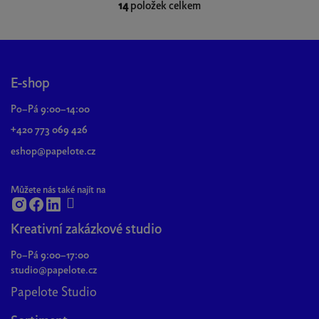
14
položek celkem
O
v
l
Z
á
á
d
p
E-shop
a
a
c
Po–Pá 9:00–14:00
t
í
+420 773 069 426
p
í
eshop@papelote.cz
r
v
k
Můžete nás také najít na
y
v
Kreativní zakázkové studio
ý
p
Po–Pá 9:00–17:00
i
studio@papelote.cz
s
Papelote Studio
u