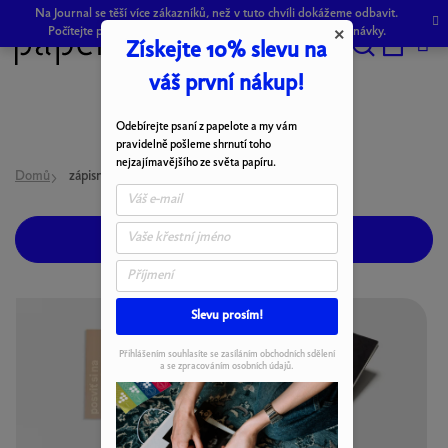
Přejít
Na Journal se těší více zákazníků, než v tuto chvíli dokážeme odbavit.
na
Počítejte prosím s drobným zpožděním při odeslání objednávky.
×
Získejte 10% slevu na
obsah
Hledat
NÁKU
váš první nákup!
KOŠÍK
Odebírejte psaní z papelote a my vám
pravidelně pošleme shrnutí toho
nejzajímavějšího ze světa papíru.
Domů
zápisníky A5
OTEVŘÍT FILTR
V
Slevu prosím!
ý
p
Přihlášením souhlasíte se zasíláním obchodních sdělení
a se zpracováním osobních údajů.
i
s
p