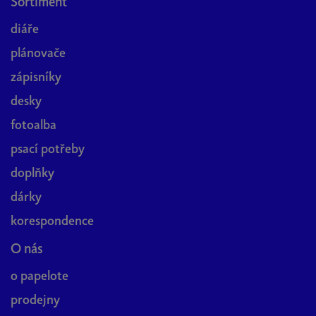
Sortiment
diáře
plánovače
zápisníky
desky
fotoalba
psací potřeby
doplňky
dárky
korespondence
O nás
o papelote
prodejny