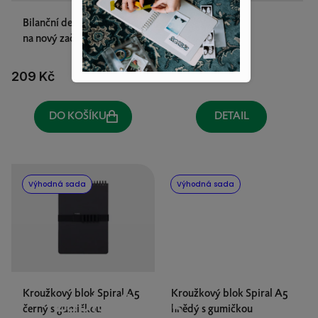
r
Bilanční deník – Posviť si
Fabrico deník
o
na nový začátek
d
u
209 Kč
189 Kč
k
t
DO KOŠÍKU
DETAIL
ů
Výhodná sada
Výhodná sada
Kroužkový blok Spiral A5
Kroužkový blok Spiral A5
zápisníky A5
černý s gumičkou
hnědý s gumičkou