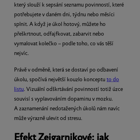
který slouží k sepsání seznamu povinností, které
potřebujete v daném dni, týdnu nebo měsíci
splnit. A když je úkol hotový, můžete ho
přeškrtnout, odfajfkovat, zabarvit nebo
vymalovat kolečko – podle toho, co vás těší
nejvíc.
Právě v odměně, která se dostaví po odbavení
úkolu, spočívá největší kouzlo konceptu
to do
listu
. Vizuální odškrtávání povinností totiž úzce
souvisí s vyplavováním dopaminu v mozku.
A zaznamenání nedotažených úkolů nám navíc
může výrazně ulevit od stresu.
Efekt Zeigarnikové: jak