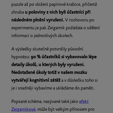
puzzle až po složení papírové krabice, přičemž
zhruba
u poloviny z nich byli účastníci při
následném plnění vyrušeni.
V rozhovoru po
experimentu je pak Zeigarnik požádala o sdělení
informací o jednotlivých úkolech.
A výsledky skutečně potvrdily původní
hypotézu:
90 % účastníků si vybavovalo lépe
detaily úkolů, u kterých byly vyrušeni.
Nedotažené úkoly totiž v našem mozku
vytvářejí kognitivní zátěž
a v důsledku toho si
je i snadněji vybavíme a ukládáme do paměti.
Popsané schéma, nazývané také jako
efekt
Zeigarnikové
, může být velkým přínosem pro