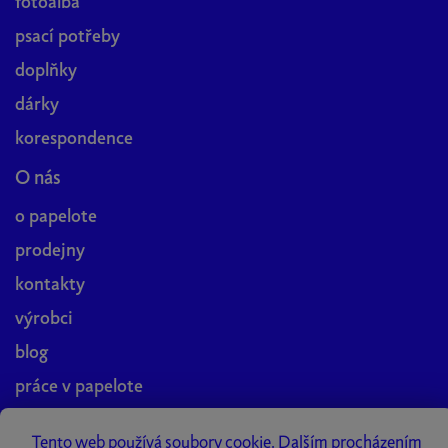
fotoalba
psací potřeby
doplňky
dárky
korespondence
O nás
o papelote
prodejny
kontakty
výrobci
blog
práce v papelote
Papelote Studio
Tento web používá soubory cookie. Dalším procházením