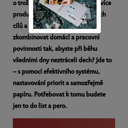
o trošku víc? Přemýšlíte, jak být více
produktivní a jak dosáhnout svých
cílů a ideálně co nejdřív? Jak
zkombinovat domácí a pracovní
povinnosti tak, abyste při běhu
všedními dny neztráceli dech? Jde to
– s pomocí efektivního systému,
nastavování priorit a samozřejmě
papíru. Potřebovat k tomu budete
jen to do list a pero.