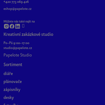
+420 773 069 426
í
eshop@papelote.cz
Můžete nás také najít na
Kreativní zakázkové studio
Po–Pá 9:00–17:00
studio@papelote.cz
Papelote Studio
Sortiment
diáře
plánovače
zápisníky
desky