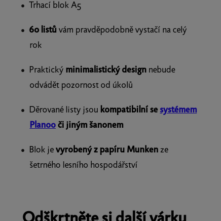
Trhací blok A5
60 listů
vám pravděpodobně vystačí na celý
rok
Praktický
minimalistický design
nebude
odvádět pozornost od úkolů
Děrované listy jsou
kompatibilní se
systémem
Planoo
či jiným šanonem
Blok je
vyrobený z papíru Munken
ze
šetrného lesního hospodářství
Odškrtněte si další várku