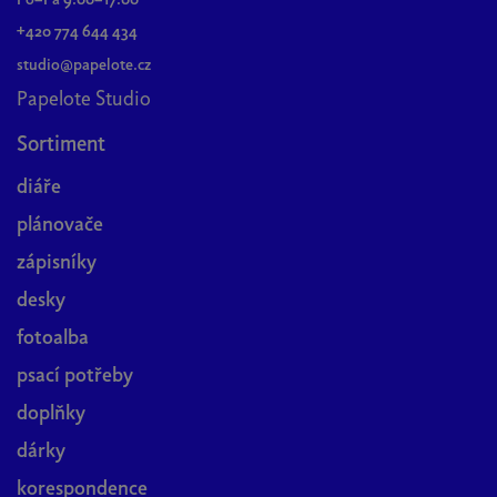
Po–Pá 9:00–17:00
i
+420 774 644 434
s
u
studio@papelote.cz
Papelote Studio
Sortiment
diáře
plánovače
zápisníky
desky
fotoalba
psací potřeby
doplňky
dárky
korespondence