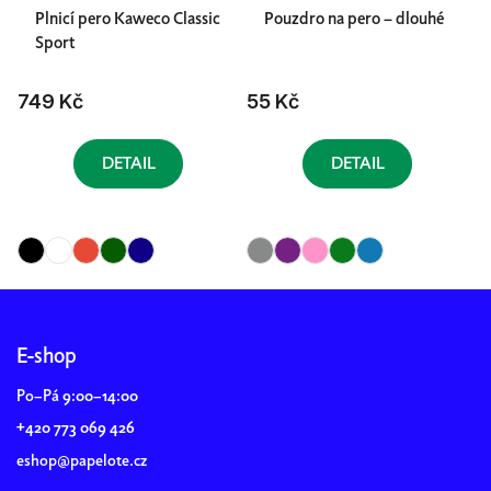
Plnicí pero Kaweco Classic
Pouzdro na pero – dlouhé
Sport
749 Kč
55 Kč
DETAIL
DETAIL
Z
á
p
E-shop
a
Po–Pá 9:00–14:00
t
+420 773 069 426
í
eshop@papelote.cz