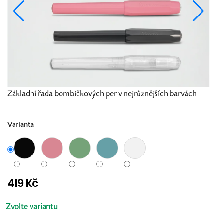
Základní řada bombičkových per v nejrůznějších barvách
Varianta
419 Kč
Měrná
cena:
Zvolte variantu