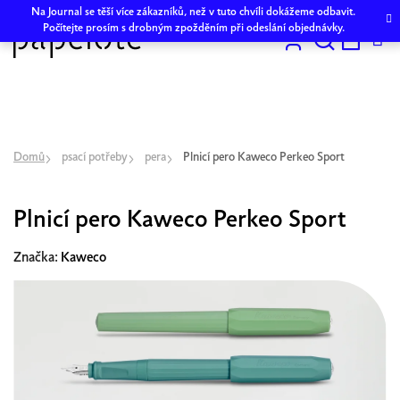
Přejít
Na Journal se těší více zákazníků, než v tuto chvíli dokážeme odbavit.
na
Počítejte prosím s drobným zpožděním při odeslání objednávky.
obsah
Hledat
NÁKU
KOŠÍK
Domů
psací potřeby
pera
Plnicí pero Kaweco Perkeo Sport
Plnicí pero Kaweco Perkeo Sport
Značka:
Kaweco