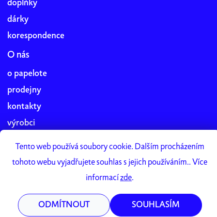
doplňky
dárky
korespondence
O nás
o papelote
prodejny
kontakty
výrobci
blog
Tento web používá soubory cookie. Dalším procházením
práce v papelote
tohoto webu vyjadřujete souhlas s jejich používáním.. Více
Papelote Studio
informací
zde
.
ODMÍTNOUT
SOUHLASÍM
Vytvořil Shoptet Premium