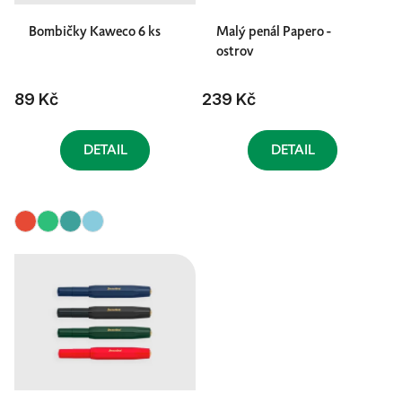
Bombičky Kaweco 6 ks
Malý penál Papero -
ostrov
89 Kč
239 Kč
DETAIL
DETAIL