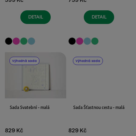
k
t
ů
DETAIL
DETAIL
Výhodná sada
Výhodná sada
Sada Svatební - malá
Sada Šťastnou cestu - malá
829 Kč
829 Kč