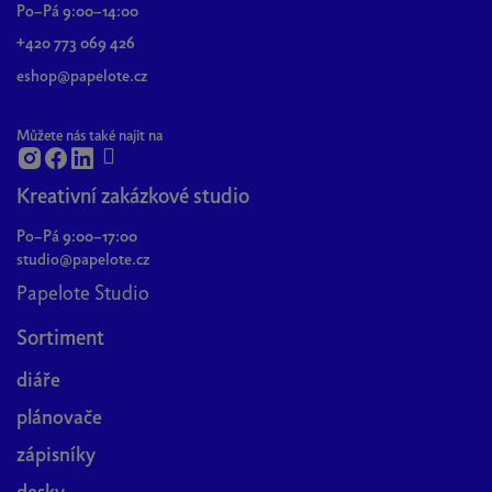
a
Po–Pá 9:00–14:00
t
+420 773 069 426
í
eshop@papelote.cz
Můžete nás také najít na
Kreativní zakázkové studio
Po–Pá 9:00–17:00
studio@papelote.cz
Papelote Studio
Sortiment
diáře
plánovače
zápisníky