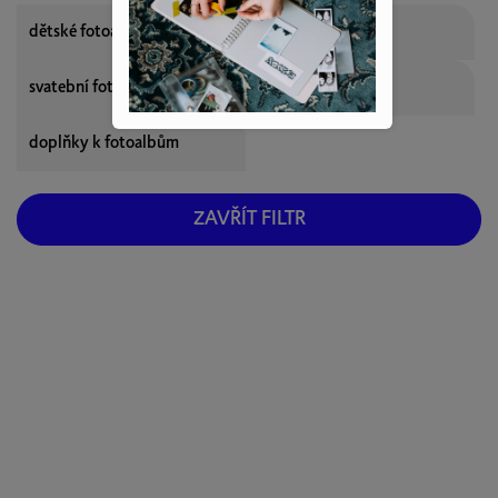
dětské fotoalbum
fotoalba sady
svatební fotoalbum
fotoalbum z cest
doplňky k fotoalbům
ZAVŘÍT FILTR
Cena
599
Kč
829
Kč
Barva