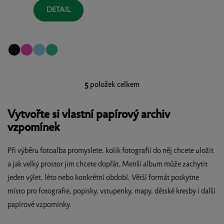
DETAIL
5
položek celkem
O
v
l
Vytvořte si vlastní papírový archiv
á
vzpomínek
d
a
Při výběru fotoalba promyslete, kolik fotografií do něj chcete uložit
c
a jak velký prostor jim chcete dopřát. Menší album může zachytit
í
p
jeden výlet, léto nebo konkrétní období. Větší formát poskytne
r
místo pro fotografie, popisky, vstupenky, mapy, dětské kresby i další
v
papírové vzpomínky.
k
y