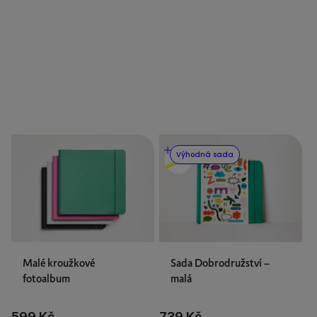
Bestseller
0
V
ý
Výhodná sada
p
i
s
p
r
o
Malé kroužkové
Sada Dobrodružství –
fotoalbum
malá
d
u
599 Kč
739 Kč