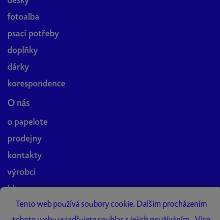
desky
fotoalba
psací potřeby
doplňky
dárky
korespondence
O nás
o papelote
prodejny
kontakty
výrobci
blog
Tento web používá soubory cookie. Dalším procházením
práce v papelote