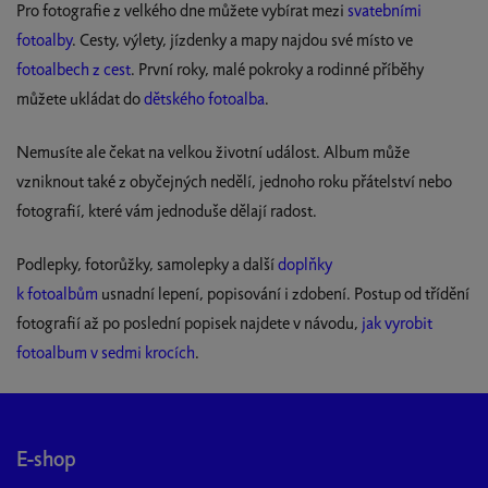
Pro fotografie z velkého dne můžete vybírat mezi
svatebními
v
fotoalby
. Cesty, výlety, jízdenky a mapy najdou své místo ve
ý
p
fotoalbech z cest
. První roky, malé pokroky a rodinné příběhy
i
můžete ukládat do
dětského fotoalba
.
s
u
Nemusíte ale čekat na velkou životní událost. Album může
vzniknout také z obyčejných nedělí, jednoho roku přátelství nebo
fotografií, které vám jednoduše dělají radost.
Podlepky, fotorůžky, samolepky a další
doplňky
k fotoalbům
usnadní lepení, popisování i zdobení. Postup od třídění
fotografií až po poslední popisek najdete v návodu,
jak vyrobit
fotoalbum v sedmi krocích
.
Z
á
p
E-shop