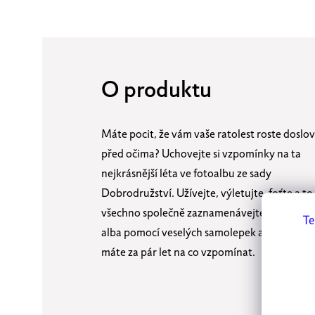
O produktu
Máte pocit, že vám vaše ratolest roste doslo
před očima? Uchovejte si vzpomínky na ta
nejkrásnější léta ve fotoalbu ze sady
Dobrodružství. Užívejte, výletujte, foťte a to
všechno společně zaznamenávejte na stránk
Te
alba pomocí veselých samolepek a washi pásk
máte za pár let na co vzpomínat.