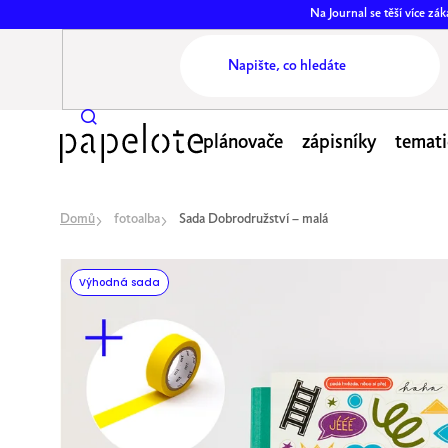
Přejít
Na Journal se těší více z
na
obsah
plánovače
zápisníky
temati
Domů
fotoalba
Sada Dobrodružství – malá
Výhodná sada