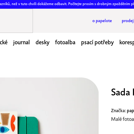
ákazníků, než v tuto chvíli dokážeme odbavit. Počítejte prosím s drobným zpožděním p
o papelote
prode
cké
journal
desky
fotoalba
psací potřeby
kores
Sada 
Značka:
pap
Malé fotoa