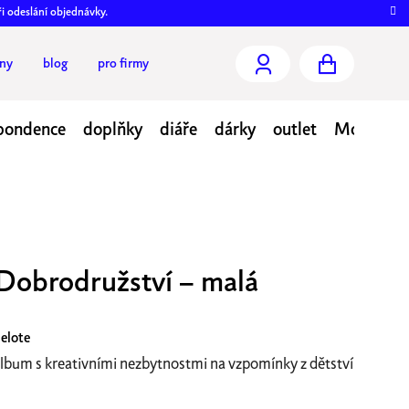
ři odeslání objednávky.
jny
blog
pro firmy
NÁKUPNÍ
KOŠÍK
pondence
doplňky
diáře
dárky
outlet
Moje obj
Dobrodružství – malá
elote
lbum s kreativními nezbytnostmi na vzpomínky z dětství