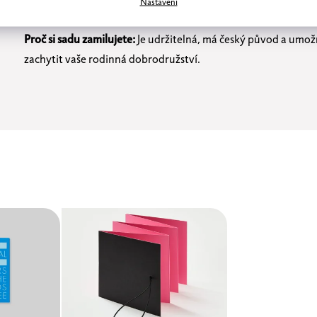
Počet stran:
20, kam se vejde až 40 fotek velikosti 9x13 cm
Nastavení
Proč si sadu zamilujete:
Je udržitelná, má český původ a umo
zachytit vaše rodinná dobrodružství.