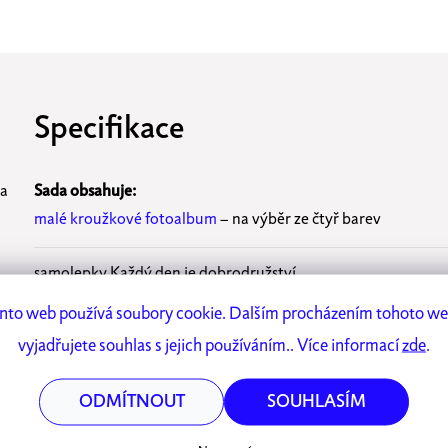
Specifikace
va
Sada obsahuje:
malé kroužkové fotoalbum
– na výběr ze čtyř barev
samolepky Každý den je dobrodružství
ách
nto web používá soubory cookie. Dalším procházením tohoto w
jednobarevnou
mt washi pásku matte yellow
y. Ať
vyjadřujete souhlas s jejich používáním.. Více informací
zde
.
Rozměr fotoalba:
20 x 20 cm, aby padlo i do dětských ruček
ODMÍTNOUT
SOUHLASÍM