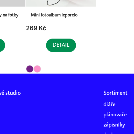
y na fotky
Mini fotoalbum leporelo
269 Kč
DETAIL
vé studio
Sortiment
diáře
plánovače
zápisníky