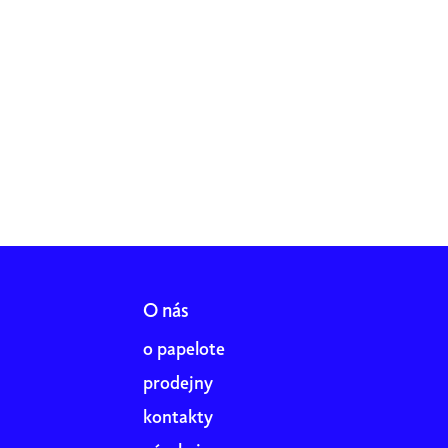
O nás
o papelote
prodejny
kontakty