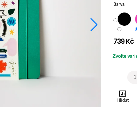
Barva
739 Kč
Měrná
Zvolte vari
cena:
Hlídat