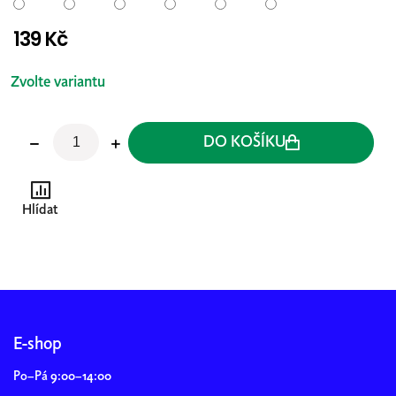
139 Kč
Měrná
cena:
Zvolte variantu
DO KOŠÍKU
Hlídat
Z
á
p
E-shop
a
Po–Pá 9:00–14:00
t