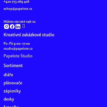
+420 773 069 426
í
eshop@papelote.cz
Můžete nás také najít na
Kreativní zakázkové studio
Po–Pá 9:00–17:00
studio@papelote.cz
Papelote Studio
Sortiment
diáře
plánovače
zápisníky
desky