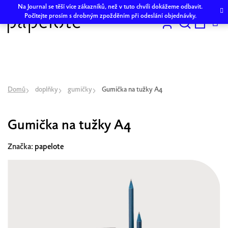
Přejít
Na Journal se těší více zákazníků, než v tuto chvíli dokážeme odbavit.
na
Počítejte prosím s drobným zpožděním při odeslání objednávky.
obsah
Hledat
NÁKU
KOŠÍK
Domů
doplňky
gumičky
Gumička na tužky A4
Gumička na tužky A4
Značka:
papelote