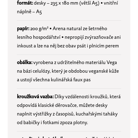
formát:
desky – 235 x 180 mm (větší A5) • vnitřní
náplně – A5
papír:
200 g/m² • Arena natural ze šetrného
lesního hospodářství
• nepropijí zvýrazňovače ani
inkoust a lze na něj bez obav psát i plnicím perem
obálka:
vyrobena z udržitelného materiálu Vega
na bázi celulózy, který je obdobou veganské kůže
a ustojí všechna kulinářská faux pas
kroužková vazba:
Díky vzdálenosti kroužků, která
odpovídá klasické děrovačce, můžete desky
naplnit výstřižky z časopisů, kuchařskými taháky
od babičky i fotkami zpoza plotny.