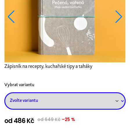
Zápisník na recepty, kuchařské tipy a taháky
Vybrat variantu
od
486 Kč
od 649 Kč
–25 %
Měrná
cena: