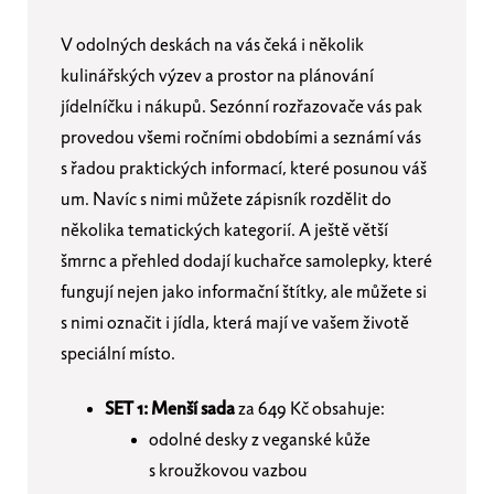
V odolných deskách na vás čeká i několik
kulinářských výzev a prostor na plánování
jídelníčku i nákupů. Sezónní rozřazovače vás pak
provedou všemi ročními obdobími a seznámí vás
s řadou praktických informací, které posunou váš
um. Navíc s nimi můžete zápisník rozdělit do
několika tematických kategorií. A ještě větší
šmrnc a přehled dodají kuchařce samolepky, které
fungují nejen jako informační štítky, ale můžete si
s nimi označit i jídla, která mají ve vašem životě
speciální místo.
SET 1:
Menší sada
za 649 Kč obsahuje:
odolné desky z veganské kůže
s kroužkovou vazbou