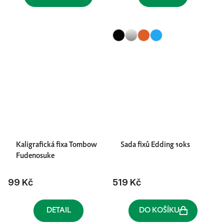
Kaligrafická fixa Tombow
Sada fixů Edding 10ks
Fudenosuke
99 Kč
519 Kč
DETAIL
DO KOŠÍKU