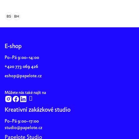
Z
á
p
E-shop
a
Po–Pá 9:00–14:00
t
+420 773 069 426
í
eshop@papelote.cz
Můžete nás také najít na
Kreativní zakázkové studio
Po–Pá 9:00–17:00
studio@papelote.cz
Papelote Studio