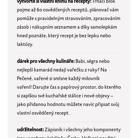
vytvořte si vlastní knihu na recepty:
Trhací blok
pojme až 60 osvědčených receptů, plánovač vám
pomůže s pravidelným stravováním, zpracováním
zásob i nákupním seznamem a díky samolepkám
hned poznáte, který recept je bez lepku nebo
laktózy.
dárek pro všechny kulináře:
Babi, ségra nebo
nejlepší kamarád nedají vařečku z ruky? Na
Pečené, vařené si smlsne každý milovník
vaření!
Darujte čas a papírový prostor, do kterého
si zapíšou své kuchařské stálice i nové objevy –
jako přidanou hodnotu můžete navíc připsat svůj
vlastní osvědčený recept.
udržitelnost:
Zápisník i všechny jeho komponenty