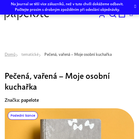
Přejít
Na Journal se těší více zákazníků, než v tuto chvíli dokážeme odbavit.
na
Počítejte prosím s drobným zpožděním při odeslání objednávky.
obsah
Hledat
NÁKU
KOŠÍK
Domů
tematické
Pečená, vařená – Moje osobní kuchařka
Pečená, vařená – Moje osobní
kuchařka
Značka:
papelote
Poslední šance