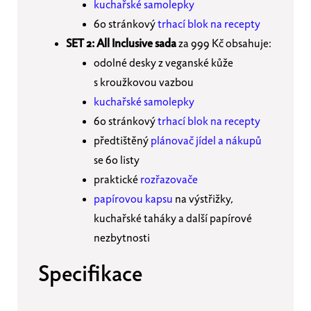
kuchařské samolepky
60 stránkový
trhací blok na recepty
SET 2:
All Inclusive sada
za 999 Kč obsahuje:
odolné desky z veganské kůže
s kroužkovou vazbou
kuchařské samolepky
60 stránkový
trhací blok na recepty
předtištěný
plánovač jídel a nákupů
se 60 listy
praktické
rozřazovače
papírovou kapsu
na výstřižky,
kuchařské taháky a další papírové
nezbytnosti
Specifikace