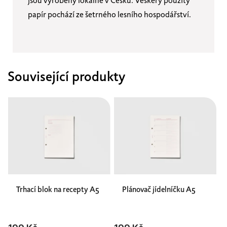
jsou vyrobeny lokálně v Česku. Veškerý použitý
papír pochází ze šetrného lesního hospodářství.
Související produkty
Trhací blok na recepty A5
Plánovač jídelníčku A5