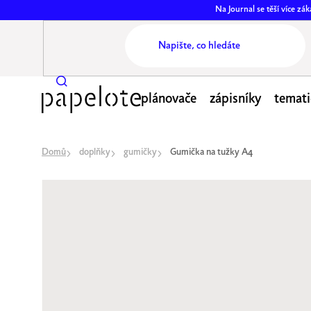
Přejít
Na Journal se těší více z
na
obsah
plánovače
zápisníky
temati
Domů
doplňky
gumičky
Gumička na tužky A4