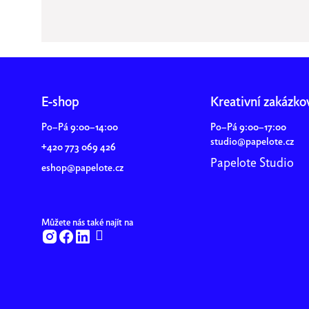
Z
á
E-shop
Kreativní zakázko
p
Po–Pá 9:00–14:00
Po–Pá 9:00–17:00
a
studio@papelote.cz
+420 773 069 426
t
Papelote Studio
í
eshop@papelote.cz
Můžete nás také najít na