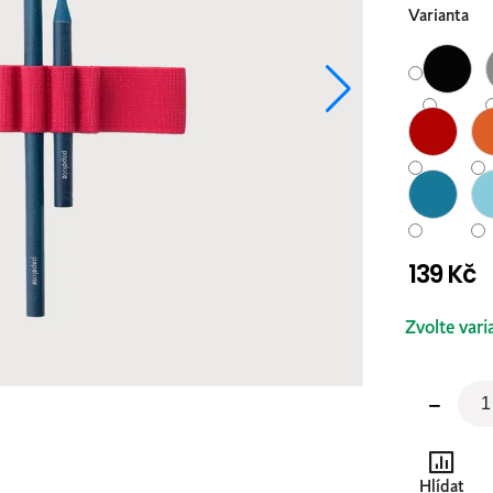
Varianta
139 Kč
Měrná
Zvolte vari
cena:
Hlídat