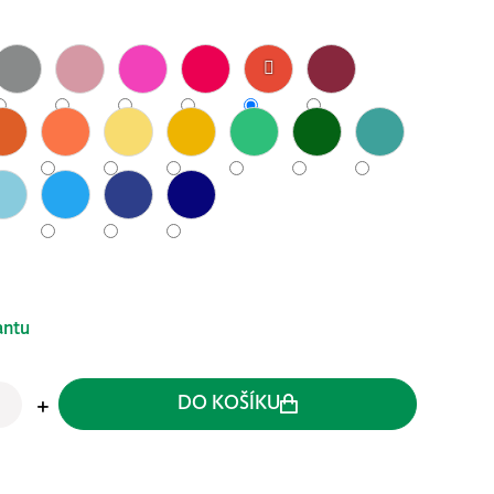
antu
DO KOŠÍKU