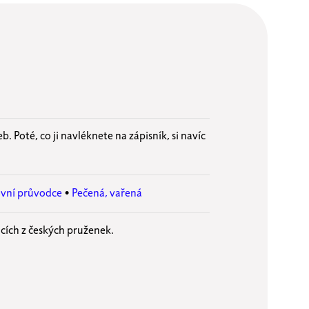
b. Poté, co ji navléknete na zápisník, si navíc
ovní průvodce
•
Pečená, vařená
icích z českých pruženek.