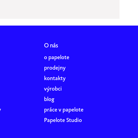
O nás
o papelote
prodejny
kontakty
výrobci
blog
y
práce v papelote
Papelote Studio