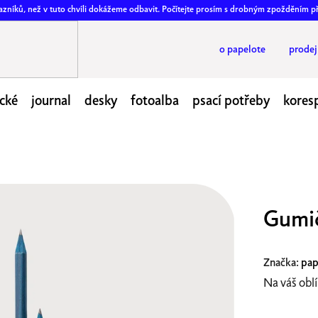
ákazníků, než v tuto chvíli dokážeme odbavit. Počítejte prosím s drobným zpožděním p
o papelote
prode
cké
journal
desky
fotoalba
psací potřeby
kores
Gumič
Značka:
pap
Na váš oblí