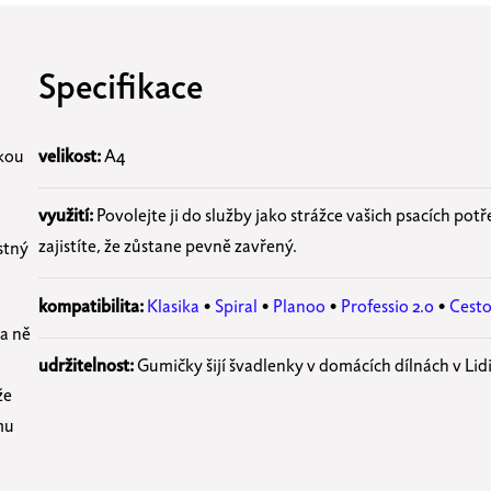
Specifikace
tkou
velikost:
A4
využití
:
Povolejte ji do služby jako strážce vašich psacích potře
zajistíte, že zůstane pevně zavřený.
stný
kompatibilita:
Klasika
•
Spiral
•
Planoo
•
Professio 2.0
•
Cest
a ně
udržitelnost:
Gumičky šijí švadlenky v domácích dílnách v Lid
že
mu