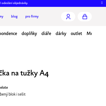
ři odeslání objednávky.
jny
blog
pro firmy
NÁKUPNÍ
KOŠÍK
pondence
doplňky
diáře
dárky
outlet
Moje obj
ka na tužky A4
elote
bený blok i sešit