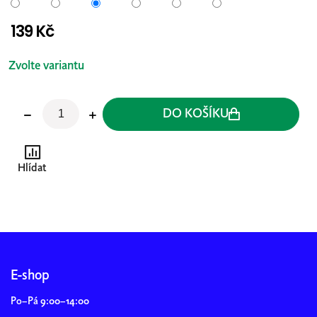
139 Kč
Měrná
cena:
Zvolte variantu
DO KOŠÍKU
Hlídat
Z
á
p
E-shop
a
Po–Pá 9:00–14:00
t