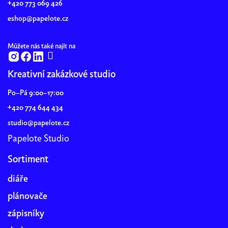
+420 773 069 426
í
eshop@papelote.cz
Můžete nás také najít na
Kreativní zakázkové studio
Po–Pá 9:00–17:00
+420 774 644 434
studio@papelote.cz
Papelote Studio
Sortiment
diáře
plánovače
zápisníky