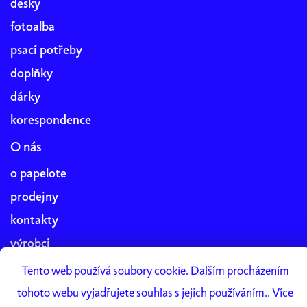
desky
fotoalba
psací potřeby
doplňky
dárky
korespondence
O nás
o papelote
prodejny
kontakty
výrobci
blog
Tento web používá soubory cookie. Dalším procházením
práce v papelote
tohoto webu vyjadřujete souhlas s jejich používáním.. Více