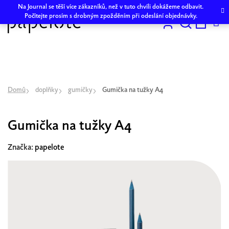
Přejít
Na Journal se těší více zákazníků, než v tuto chvíli dokážeme odbavit.
na
Počítejte prosím s drobným zpožděním při odeslání objednávky.
obsah
Hledat
NÁKU
KOŠÍK
Domů
doplňky
gumičky
Gumička na tužky A4
Gumička na tužky A4
Značka:
papelote