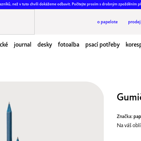
ákazníků, než v tuto chvíli dokážeme odbavit. Počítejte prosím s drobným zpožděním p
o papelote
prode
cké
journal
desky
fotoalba
psací potřeby
kores
Gumič
Značka:
pap
Na váš oblí