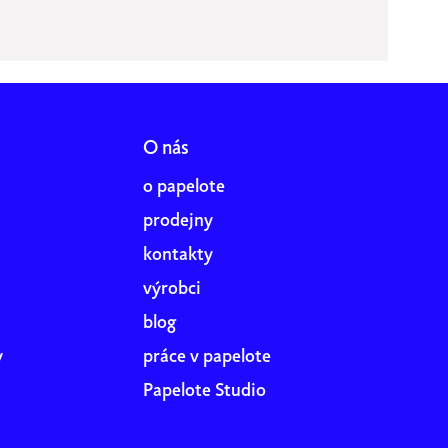
O nás
o papelote
prodejny
kontakty
výrobci
blog
y
práce v papelote
Papelote Studio