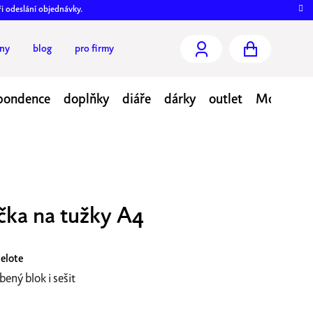
ři odeslání objednávky.
jny
blog
pro firmy
NÁKUPNÍ
KOŠÍK
pondence
doplňky
diáře
dárky
outlet
Moje obj
ka na tužky A4
elote
bený blok i sešit