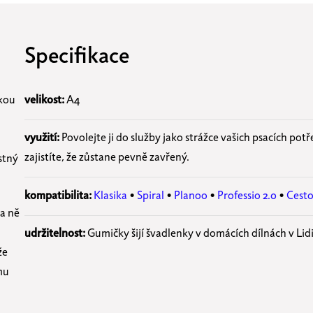
Specifikace
tkou
velikost:
A4
využití
:
Povolejte ji do služby jako strážce vašich psacích potře
zajistíte, že zůstane pevně zavřený.
stný
kompatibilita:
Klasika
•
Spiral
•
Planoo
•
Professio 2.0
•
Cest
a ně
udržitelnost:
Gumičky šijí švadlenky v domácích dílnách v Lid
že
mu