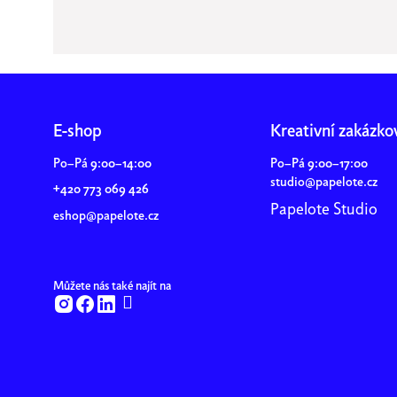
Z
á
E-shop
Kreativní zakázko
p
Po–Pá 9:00–14:00
Po–Pá 9:00–17:00
a
studio@papelote.cz
+420 773 069 426
t
Papelote Studio
í
eshop@papelote.cz
Můžete nás také najít na