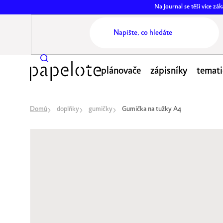
Přejít
Na Journal se těší více z
na
obsah
plánovače
zápisníky
temati
Domů
doplňky
gumičky
Gumička na tužky A4