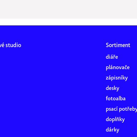
vé studio
Sortiment
diáře
plánovače
zápisníky
desky
fotoalba
psací potřeb
doplňky
dárky