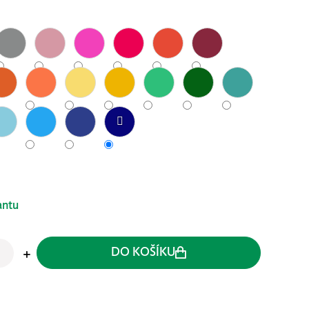
antu
DO KOŠÍKU