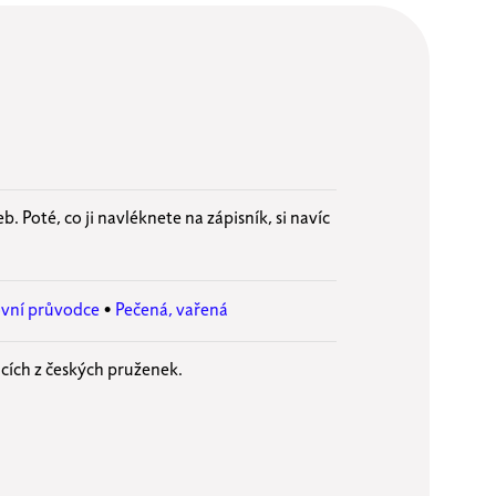
b. Poté, co ji navléknete na zápisník, si navíc
ovní průvodce
•
Pečená, vařená
icích z českých pruženek.