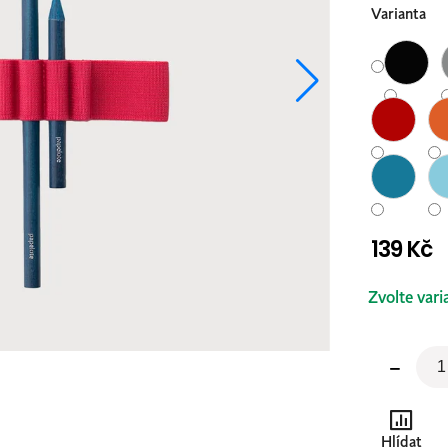
Varianta
139 Kč
Měrná
Zvolte vari
cena:
Hlídat