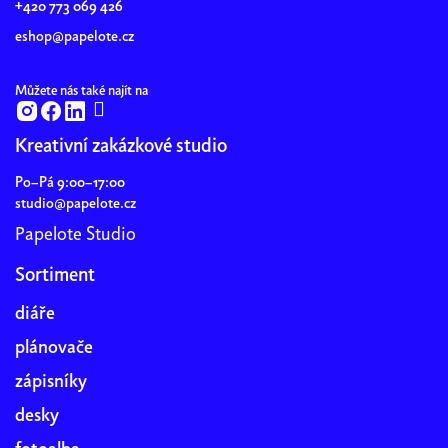
+420 773 069 426
í
eshop@papelote.cz
Můžete nás také najít na
Kreativní zakázkové studio
Po–Pá 9:00–17:00
studio@papelote.cz
Papelote Studio
Sortiment
diáře
plánovače
zápisníky
desky