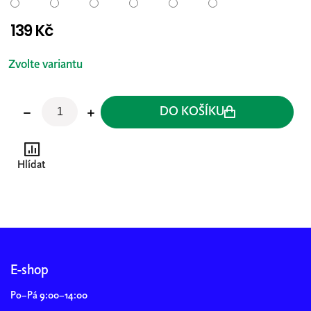
139 Kč
Měrná
cena:
Zvolte variantu
DO KOŠÍKU
Hlídat
Z
á
p
E-shop
a
Po–Pá 9:00–14:00
t