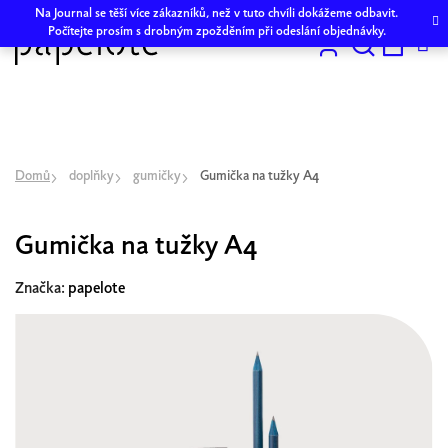
Přejít
Na Journal se těší více zákazníků, než v tuto chvíli dokážeme odbavit.
na
Počítejte prosím s drobným zpožděním při odeslání objednávky.
obsah
Hledat
NÁKU
KOŠÍK
Domů
doplňky
gumičky
Gumička na tužky A4
Gumička na tužky A4
Značka:
papelote