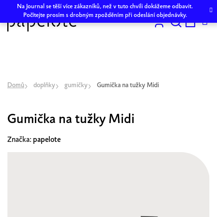
Přejít
Na Journal se těší více zákazníků, než v tuto chvíli dokážeme odbavit.
na
Počítejte prosím s drobným zpožděním při odeslání objednávky.
obsah
Hledat
NÁKU
KOŠÍK
Domů
doplňky
gumičky
Gumička na tužky Midi
Gumička na tužky Midi
Značka:
papelote