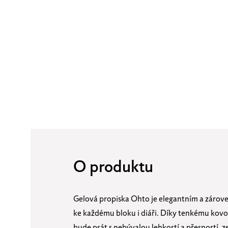
O produktu
Gelová propiska Ohto je elegantním a záro
ke každému bloku i diáři.
Díky tenkému kovo
bude psát s nebývalou lehkostí a přesností, z