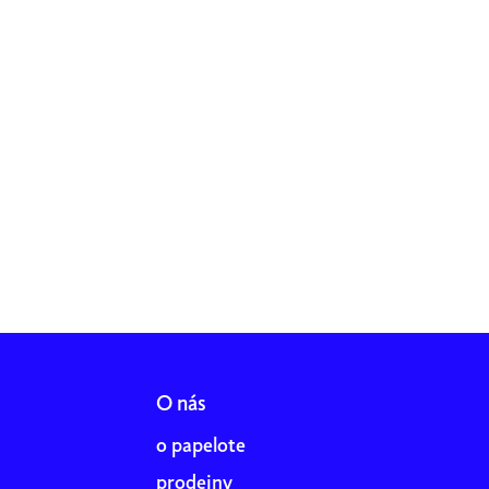
O nás
o papelote
prodejny