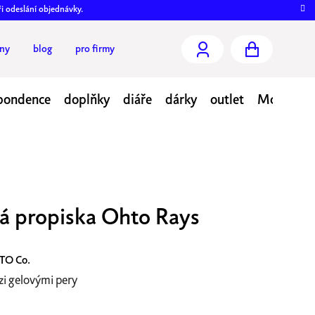
ři odeslání objednávky.
jny
blog
pro firmy
NÁKUPNÍ
KOŠÍK
pondence
doplňky
diáře
dárky
outlet
Moje obj
á propiska Ohto Rays
TO Co.
zi gelovými pery