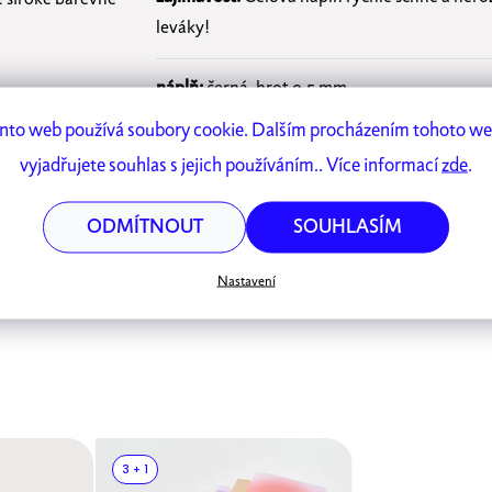
leváky!
náplň:
černá, hrot 0,5 mm
nto web používá soubory cookie. Dalším procházením tohoto w
řada:
Rays Quick Dry
vyjadřujete souhlas s jejich používáním.. Více informací
zde
.
Vyrobeno v Japonsku.
ODMÍTNOUT
SOUHLASÍM
Nastavení
3 + 1