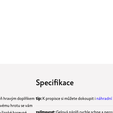
Specifikace
veň hravým doplňkem
tip:
K propisce si můžete dokoupit i
náhradní
vému hrotu se vám
zajímavost:
Gelová náplň rychle schne a neroz
e široké barevné