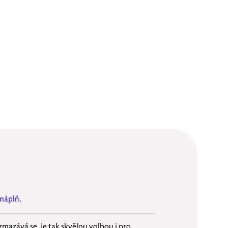
 náplň
.
mazává se, je tak skvělou volbou i pro