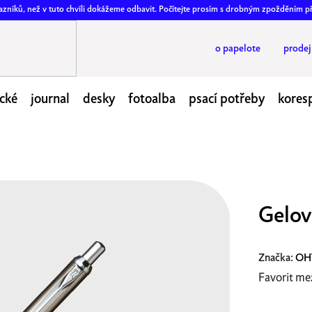
ákazníků, než v tuto chvíli dokážeme odbavit. Počítejte prosím s drobným zpožděním p
o papelote
prode
cké
journal
desky
fotoalba
psací potřeby
kores
Gelov
Značka:
OH
Favorit me