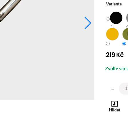
Varianta
219 Kč
Měrná
Zvolte vari
cena:
Hlídat