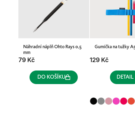
Náhradní náplň Ohto Rays 0,5
Gumička na tužky A
mm
79 Kč
129 Kč
DO KOŠÍKU
DETAIL