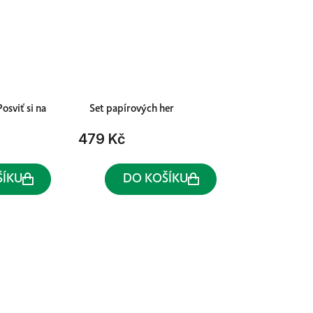
Posviť si na
Set papírových her
479 Kč
ŠÍKU
DO KOŠÍKU