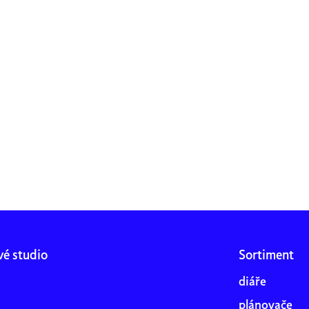
vé studio
Sortiment
diáře
plánovače