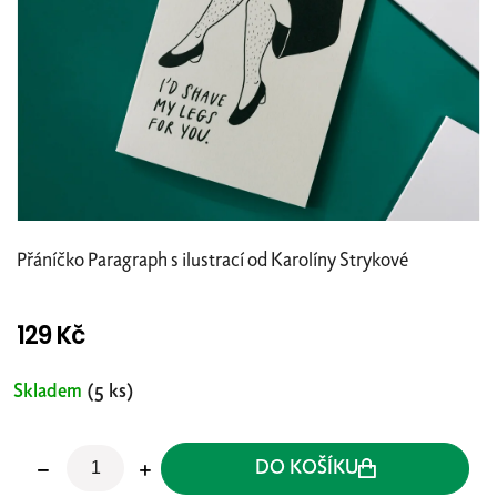
Přáníčko Paragraph s ilustrací od Karolíny Strykové
129 Kč
Měrná
cena:
Skladem
(5 ks)
DO KOŠÍKU