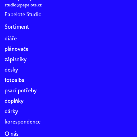
studio@papelote.cz
Papelote Studio
Sortiment
diáře
plánovače
zápisníky
desky
fotoalba
psací potřeby
doplňky
dárky
korespondence
O nás