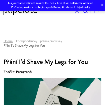
Přejít
Na Journal se těší více zákazníků, než v tuto chvíli dokážeme odbavit.
na
Počítejte prosím s drobným zpožděním při odeslání objednávky.
obsah
Hledat
NÁKU
KOŠÍK
Domů
korespondence
přání a přáníčka
Přání I'd Shave My Legs for You
Přání I'd Shave My Legs for You
Značka:
Paragraph