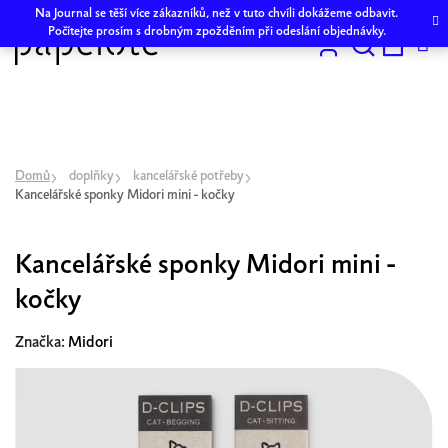
Přejít
Na Journal se těší více zákazníků, než v tuto chvíli dokážeme odbavit.
na
Počítejte prosím s drobným zpožděním při odeslání objednávky.
obsah
Hledat
NÁKU
KOŠÍK
Domů
doplňky
kancelářské potřeby
Kancelářské sponky Midori mini - kočky
Kancelářské sponky Midori mini -
kočky
Značka:
Midori