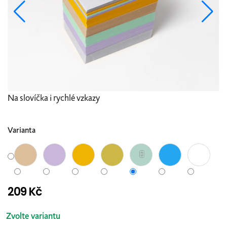
Na slovíčka i rychlé vzkazy
Varianta
209 Kč
Měrná
cena:
Zvolte variantu