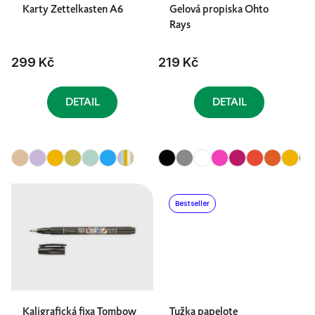
Karty Zettelkasten A6
Gelová propiska Ohto
Rays
299 Kč
219 Kč
DETAIL
DETAIL
Bestseller
Kaligrafická fixa Tombow
Tužka papelote