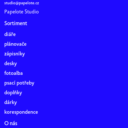
studio@papelote.cz
Papelote Studio
Sortiment
diáře
plánovače
zápisníky
desky
fotoalba
psací potřeby
doplňky
dárky
korespondence
O nás