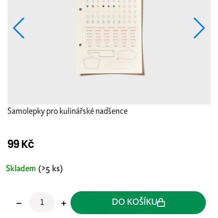
Samolepky pro kulinářské nadšence
99 Kč
Měrná
cena:
Skladem
(>5 ks)
DO KOŠÍKU