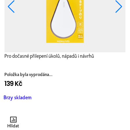
Pro dočasné přilepení úkolů, nápadů i návrhů
Položka byla vyprodána…
139 Kč
Měrná
cena:
Brzy skladem
Hlídat