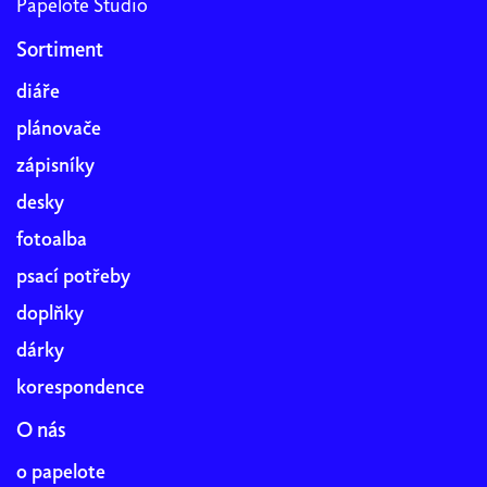
Papelote Studio
Sortiment
diáře
plánovače
zápisníky
desky
fotoalba
psací potřeby
doplňky
dárky
korespondence
O nás
o papelote