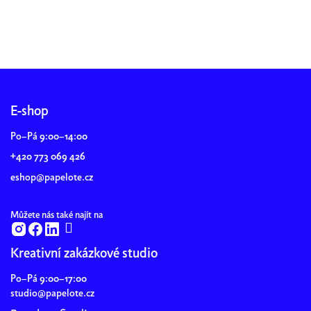
Z
á
p
E-shop
a
Po–Pá 9:00–14:00
t
+420 773 069 426
í
eshop@papelote.cz
Můžete nás také najít na
Kreativní zakázkové studio
Po–Pá 9:00–17:00
studio@papelote.cz