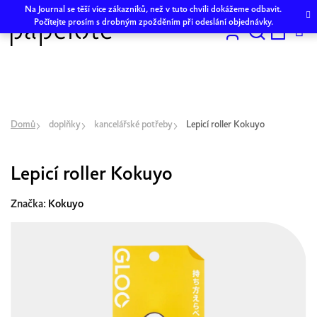
Přejít
Na Journal se těší více zákazníků, než v tuto chvíli dokážeme odbavit.
na
Počítejte prosím s drobným zpožděním při odeslání objednávky.
obsah
Hledat
NÁKU
KOŠÍK
Domů
doplňky
kancelářské potřeby
Lepicí roller Kokuyo
Lepicí roller Kokuyo
Značka:
Kokuyo