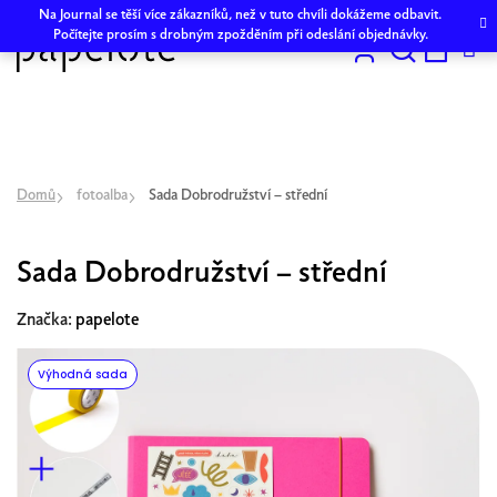
Přejít
Na Journal se těší více zákazníků, než v tuto chvíli dokážeme odbavit.
na
Počítejte prosím s drobným zpožděním při odeslání objednávky.
obsah
Hledat
NÁKU
KOŠÍK
Domů
fotoalba
Sada Dobrodružství – střední
Sada Dobrodružství – střední
Značka:
papelote
Výhodná sada