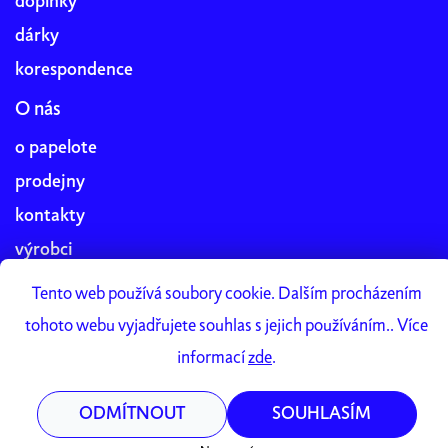
doplňky
dárky
korespondence
O nás
o papelote
prodejny
kontakty
výrobci
blog
Tento web používá soubory cookie. Dalším procházením
práce v papelote
tohoto webu vyjadřujete souhlas s jejich používáním.. Více
Papelote Studio
informací
zde
.
ODMÍTNOUT
SOUHLASÍM
Vytvořil Shoptet Premium