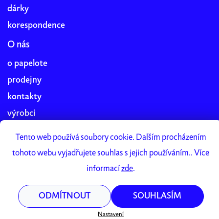
dárky
korespondence
O nás
o papelote
prodejny
kontakty
výrobci
blog
Tento web používá soubory cookie. Dalším procházením
práce v papelote
tohoto webu vyjadřujete souhlas s jejich používáním.. Více
Papelote Studio
informací
zde
.
ODMÍTNOUT
SOUHLASÍM
Vytvořil Shoptet Premium
Copyright 2026
papelote
. Všechna práva vyhrazena.
Nastavení