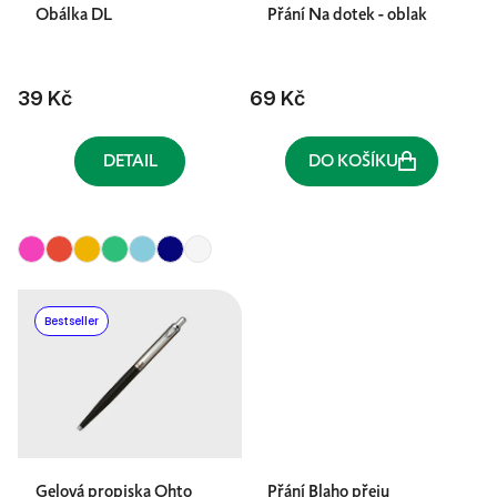
Obálka DL
Přání Na dotek - oblak
39 Kč
69 Kč
DETAIL
DO KOŠÍKU
Bestseller
Gelová propiska Ohto
Přání Blaho přeju