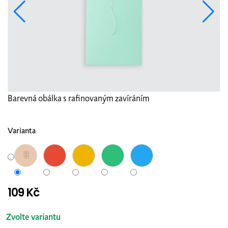
Barevná obálka s rafinovaným zavíráním
Varianta
109 Kč
Měrná
cena:
Zvolte variantu