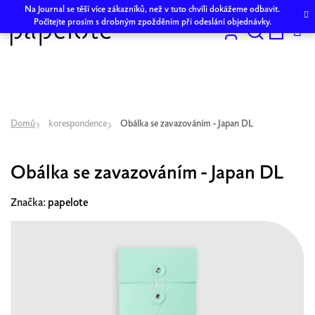
Přejít
Na Journal se těší více zákazníků, než v tuto chvíli dokážeme odbavit.
na
Počítejte prosím s drobným zpožděním při odeslání objednávky.
obsah
Hledat
NÁKU
KOŠÍK
Domů
korespondence
Obálka se zavazováním - Japan DL
Obálka se zavazováním - Japan DL
Značka:
papelote