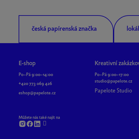
česká papírenská značka
loká
Z
á
E-shop
Kreativní zakázko
p
Po–Pá 9:00–14:00
Po–Pá 9:00–17:00
a
studio@papelote.cz
+420 773 069 426
t
Papelote Studio
í
eshop@papelote.cz
Můžete nás také najít na