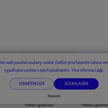
z veganské kůže
nto web používá soubory cookie. Dalším procházením tohoto w
vyjadřujete souhlas s jejich používáním.. Více informací
zde
.
ODMÍTNOUT
SOUHLASÍM
Nastavení
sky A4
Kroužkové pevné desky A4
Kroužkové pevné
Planoo s gumičkou
Planoo s gumičk