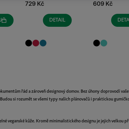
729 Kč
609 Kč
U
DETAIL
DETA
O
v
l
á
kumentům řád a zároveň designový domov. Bez úhony doprovodí vaše 
d
Budou si rozumět se všemi typy našich plánovačů i praktickou gumičko
a
c
í
p
lné veganské kůže. Kromě minimalistického designu je jejich velkou pře
r