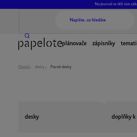
Přejít
Na Journal se těší více z
na
obsah
plánovače
zápisníky
temati
Domů
desky
Pevné desky
desky
doplňky k