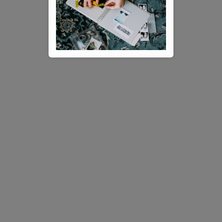
Formát
Vazba
erná
4
A5
2
kroužková
armínová
1
etrolejová
1
A4
2
měkká
yrkysová
1
pevná