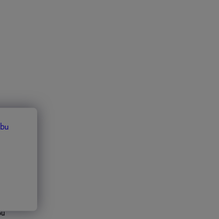
6
ebu
 desky A5
ou