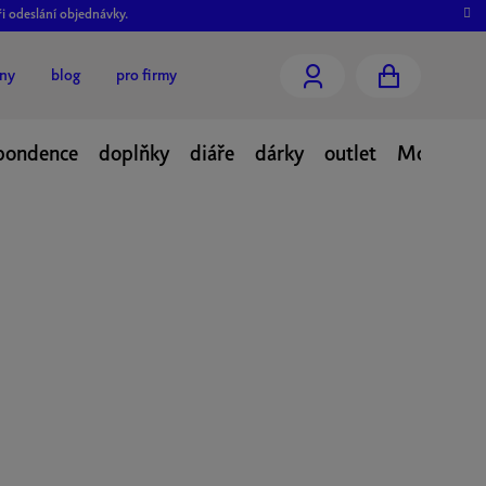
ři odeslání objednávky.
jny
blog
pro firmy
NÁKUPNÍ
KOŠÍK
pondence
doplňky
diáře
dárky
outlet
Moje obj