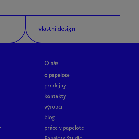
vlastní design
O nás
o papelote
prodejny
kontakty
výrobci
blog
y
práce v papelote
Papelote Studio