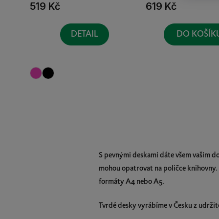
519 Kč
619 Kč
t
ů
DETAIL
DO KOŠÍK
S pevnými deskami dáte všem vašim do
mohou opatrovat na poličce knihovny. 
formáty A4 nebo A5.
Tvrdé desky vyrábíme v Česku z udržite