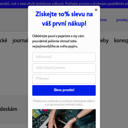
ákazníků, než v tuto chvíli dokážeme odbavit. Počítejte prosím s drobným zpožděním p
×
Získejte 10% slevu na
o papelote
prode
váš první nákup!
Odebírejte psaní z papelote a my vám
cké
journal
desky
fotoalba
psací potřeby
kores
pravidelně pošleme shrnutí toho
nejzajímavějšího ze světa papíru.
Slevu prosím!
Přihlášením souhlasíte se zasíláním obchodních sdělení
a se zpracováním osobních údajů.
 deskám