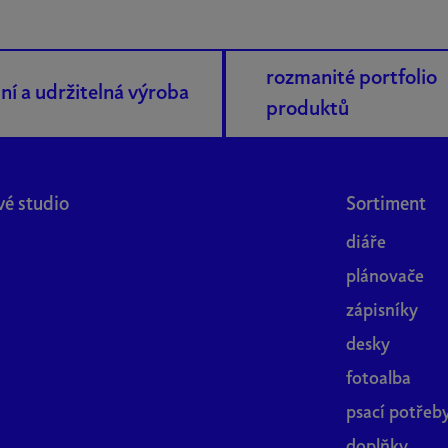
v
k
y
rozmanité portfolio
v
lní a udržitelná výroba
ý
produktů
p
i
s
u
vé studio
Sortiment
diáře
plánovače
zápisníky
desky
fotoalba
psací potřeb
doplňky