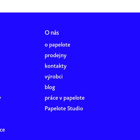
O nás
o papelote
prodejny
kontakty
výrobci
blog
y
práce v papelote
Papelote Studio
ce