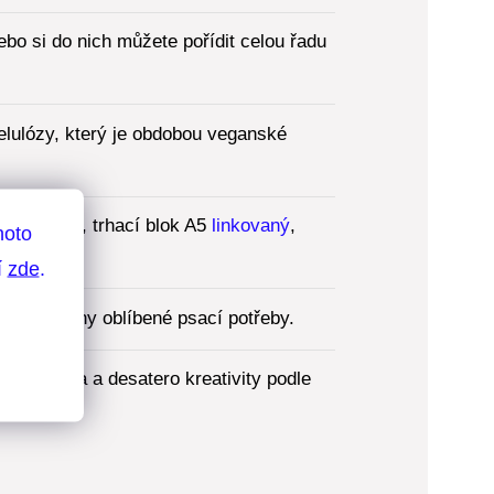
bo si do nich můžete pořídit celou řadu
elulózy, který je obdobou veganské
Planoo A5
, trhací blok A5
linkovaný
,
hoto
í
zde
.
lídá všechny oblíbené psací potřeby.
la Gamrota a desatero kreativity podle