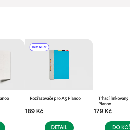
Bestseller
lanoo
Rozřazovače pro A5 Planoo
Trhací linkovaný
Planoo
189 Kč
179 Kč
DETAIL
DO KO