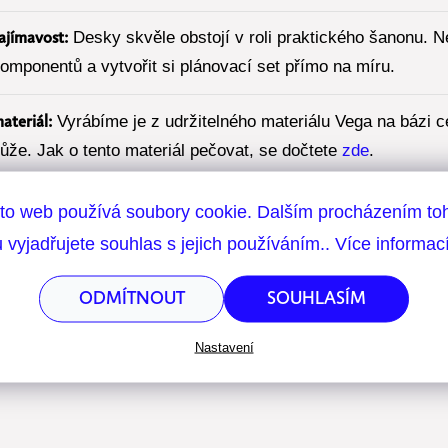
Desky skvěle obstojí v roli praktického šanonu. Ne
ajímavost:
omponentů a vytvořit si plánovací set přímo na míru.
Vyrábíme je z udržitelného materiálu Vega na bázi c
ateriál:
ůže. Jak o tento materiál pečovat, se dočtete
zde
.
týdenní plánovač A5
,
roční plánovač A5
,
kapsa 
ím je doplnit:
to web používá soubory cookie. Dalším procházením to
rhací blok A5
tečkovaný
,
rozřazovače A5
 vyjadřujete souhlas s jejich používáním.. Více informac
Pořiďte si k deskám rovnou i
gumičku na tužky
, která oh
ip:
ODMÍTNOUT
SOUHLASÍM
V deskách najdete i desatero produktivity podle Danie
onus:
Nastavení
apelote.