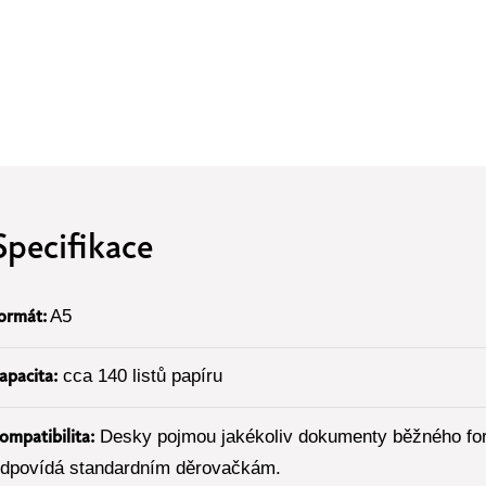
Specifikace
A5
ormát:
cca 140 listů papíru
apacita:
Desky
pojmou jakékoliv dokumenty běžného fo
ompatibilita:
dpovídá standardním děrovačkám.