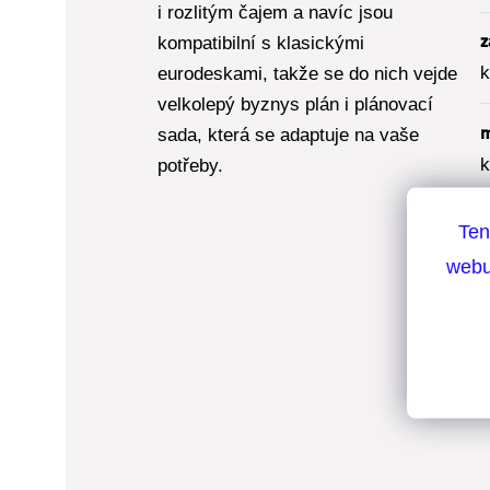
i rozlitým čajem a navíc jsou
z
kompatibilní s klasickými
k
eurodeskami, takže se do nich vejde
velkolepý byznys plán i plánovací
m
sada, která se adaptuje na vaše
k
potřeby.
č
Ten
t
webu
t
b
p