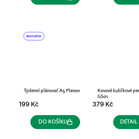
Bestseller
Týdenní plánovač A5 Planoo
Kovové kuličkové pe
GS01
199 Kč
379 Kč
DO KOŠÍKU
DETAIL