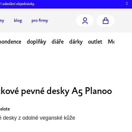
ři odeslání objednávky.
jny
blog
pro firmy
NÁKUPNÍ
pondence
doplňky
diáře
dárky
outlet
Moje obj
KOŠÍK
kové pevné desky A5 Planoo
elote
é desky z odolné veganské kůže