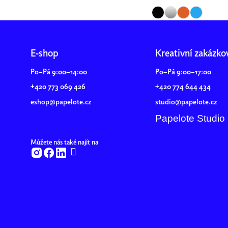
Z
á
E-shop
Kreativní zakázko
p
Po–Pá 9:00–14:00
Po–Pá 9:00–17:00
a
+420 773 069 426
+420 774 644 434
t
í
eshop@papelote.cz
studio@papelote.cz
Papelote Studio
Můžete nás také najít na