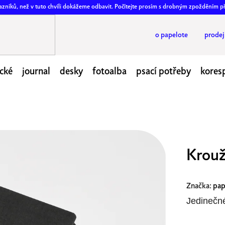
ákazníků, než v tuto chvíli dokážeme odbavit. Počítejte prosím s drobným zpožděním p
o papelote
prode
cké
journal
desky
fotoalba
psací potřeby
kores
Krouž
Značka:
pap
Jedinečn