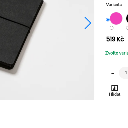
Varianta
519 Kč
Měrná
Zvolte vari
cena:
Hlídat