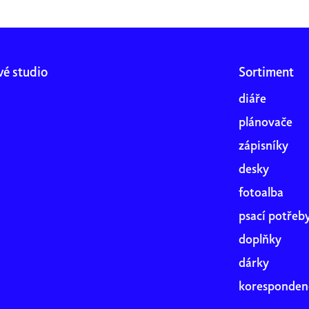
vé studio
Sortiment
diáře
plánovače
zápisníky
desky
fotoalba
psací potřeb
doplňky
dárky
koresponden