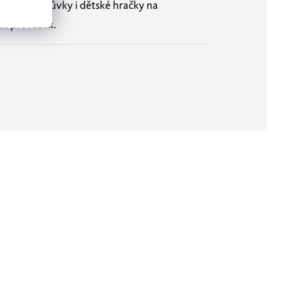
hleba, přezůvky i dětské hračky na
ut provázek.