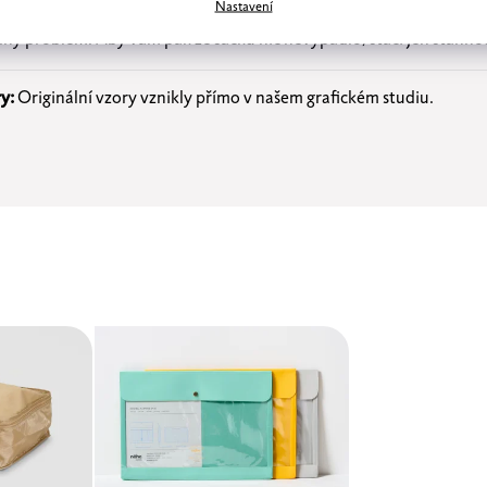
Nastavení
ček používat:
Látkový obal toho udrží hodně. Trs banánů, bochník c
dný problém. Aby vám pak ze sáčku nic nevypadlo, stačí jen stáhno
y:
Originální vzory vznikly přímo v našem grafickém studiu.