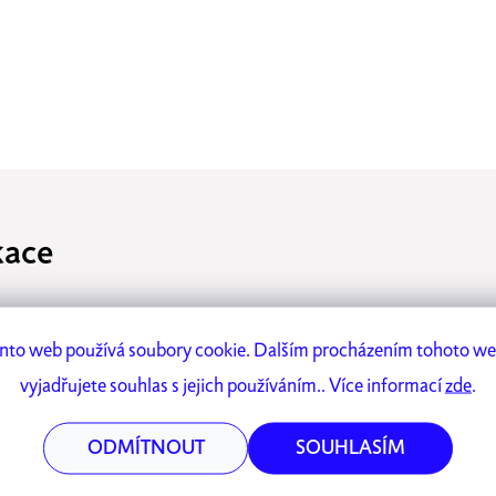
kace
34 x 42 cm
nto web používá soubory cookie. Dalším procházením tohoto w
 ze 100% bavlněného kepru (225g/m2) jsou ručně šité ze zbytkovéh
vyjadřujete souhlas s jejich používáním.. Více informací
zde
.
i jsme se, že i těmto přebytkům dáme druhý život. Látka pochází z
 se šijí v okolí Prahy.
ODMÍTNOUT
SOUHLASÍM