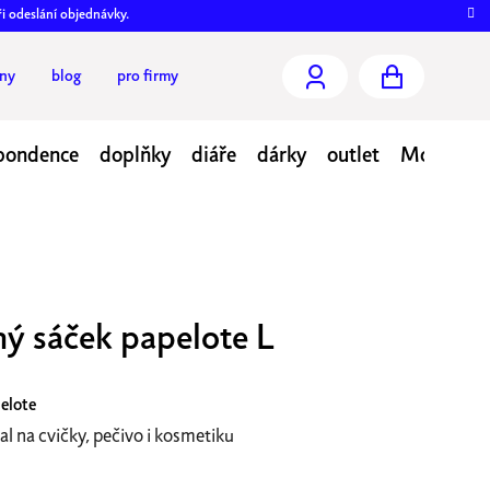
ři odeslání objednávky.
jny
blog
pro firmy
NÁKUPNÍ
KOŠÍK
pondence
doplňky
diáře
dárky
outlet
Moje obj
ný sáček papelote L
elote
l na cvičky, pečivo i kosmetiku