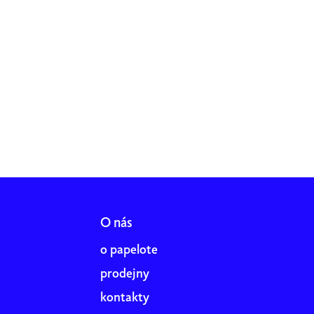
O nás
o papelote
prodejny
kontakty