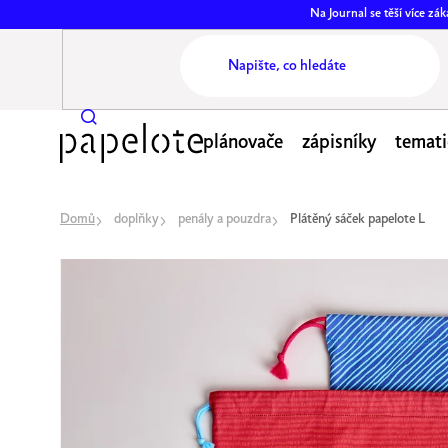
Přejít
Na Journal se těší více z
na
obsah
plánovače
zápisníky
temati
Domů
doplňky
penály a pouzdra
Plátěný sáček papelote L