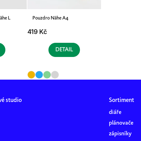
ähe L
Pouzdro Nähe A4
419 Kč
DETAIL
vé studio
Sortiment
diáře
plánovače
zápisníky