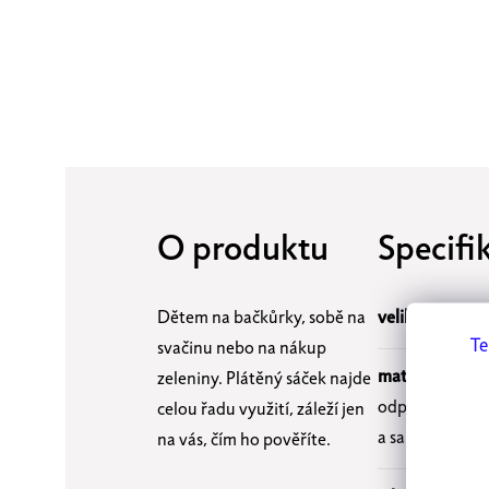
O produktu
Specifi
Dětem na bačkůrky, sobě na
velikost sáčku:
Te
svačinu nebo na nákup
materiál:
Sáčky
zeleniny. Plátěný sáček najde
odpad, rozhodl
celou řadu využití, záleží jen
a samotné sáčky
na vás, čím ho pověříte.