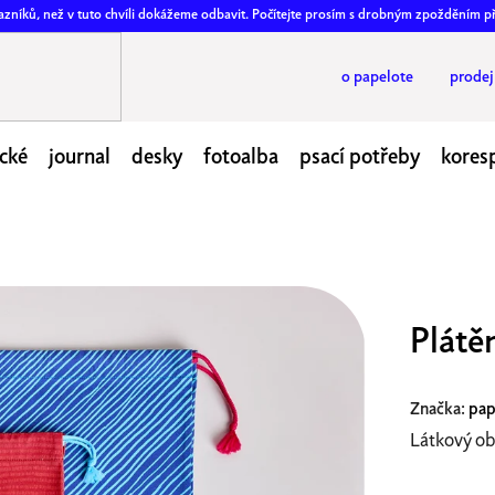
ákazníků, než v tuto chvíli dokážeme odbavit. Počítejte prosím s drobným zpožděním p
o papelote
prode
cké
journal
desky
fotoalba
psací potřeby
kores
Plátě
Značka:
pap
Látkový oba