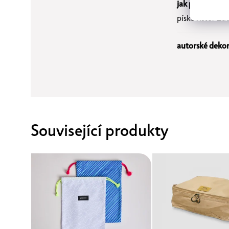
jak plátěný sá
pískoviště? Žá
autorské dekor
Související produkty