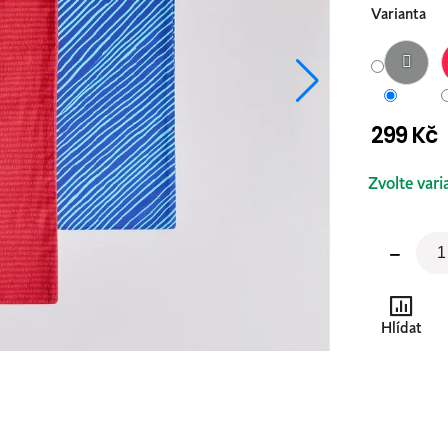
Varianta
299 Kč
Měrná
Zvolte vari
cena:
Hlídat