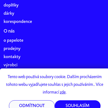
doplňky
dárky
korespondence
O nás
o papelote
prodejny
kontakty
výrobci
blog
Tento web používá soubory cookie. Dalším procházením
práce v papelote
tohoto webu vyjadřujete souhlas s jejich používáním.. Více
Papelote Studio
informací
zde
.
ODMÍTNOUT
SOUHLASÍM