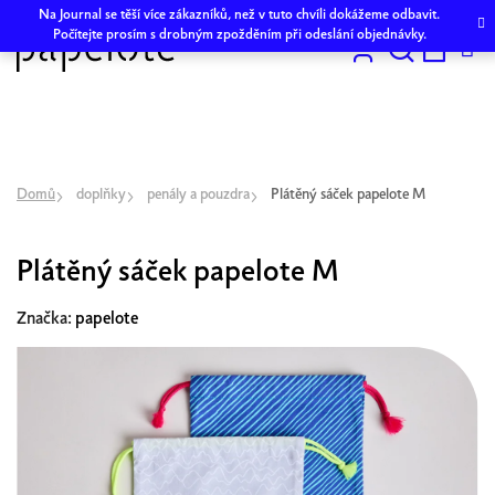
Přejít
Na Journal se těší více zákazníků, než v tuto chvíli dokážeme odbavit.
na
Počítejte prosím s drobným zpožděním při odeslání objednávky.
obsah
Hledat
NÁKU
KOŠÍK
Domů
doplňky
penály a pouzdra
Plátěný sáček papelote M
Plátěný sáček papelote M
Značka:
papelote