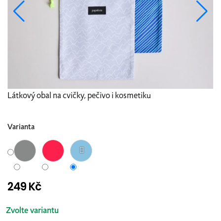
Látkový obal na cvičky, pečivo i kosmetiku
Varianta
249 Kč
Měrná
cena:
Zvolte variantu