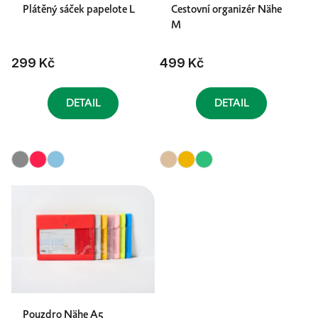
Plátěný sáček papelote L
Cestovní organizér Nähe
M
299 Kč
499 Kč
DETAIL
DETAIL
Pouzdro Nähe A5