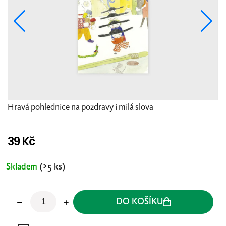
Hravá pohlednice na pozdravy i milá slova
39 Kč
Měrná
cena:
Skladem
(>5 ks)
DO KOŠÍKU