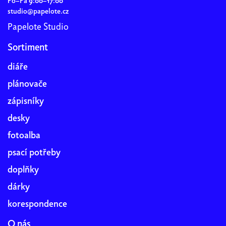
Po–Pá 9:00–17:00
studio@papelote.cz
Papelote Studio
Sortiment
diáře
plánovače
zápisníky
desky
fotoalba
psací potřeby
doplňky
dárky
korespondence
O nás